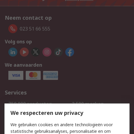
Neem contact op
023 51 66 555
Volg ons op
We aanvaarden
Services
750.000 producten
2.500 merken
Bestellen
Inkoopoplossingen
We respecteren uw privacy
Retouren
Technisch advies
We gebruiken cookies en andere technologieën voor
Track & Trace
statistische gebruiksanalyses, personalisatie en om