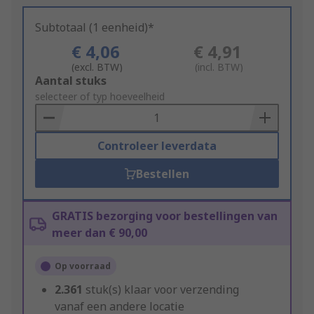
Subtotaal (1 eenheid)*
€ 4,06
€ 4,91
(excl. BTW)
(incl. BTW)
Add
Aantal stuks
to
selecteer of typ hoeveelheid
Basket
Controleer leverdata
Bestellen
GRATIS bezorging voor bestellingen van
meer dan € 90,00
Op voorraad
2.361
stuk(s) klaar voor verzending
vanaf een andere locatie