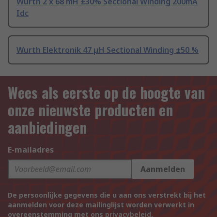
Wurth 2 x 68 mH ±30% Sectional Winding 200mA
Idc
Wurth Elektronik 47 μH Sectional Winding ±50 %
Wees als eerste op de hoogte van
onze nieuwste producten en
aanbiedingen
E-mailadres
Aanmelden
De persoonlijke gegevens die u aan ons verstrekt bij het
aanmelden voor deze mailinglijst worden verwerkt in
overeenstemming met ons
privacybeleid
.