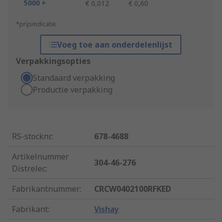
5000 +
€ 0,012
€ 0,60
*prijsindicatie
Voeg toe aan onderdelenlijst
Verpakkingsopties
Standaard verpakking
Productie verpakking
RS-stocknr.
:
678-4688
Artikelnummer
304-46-276
Distrelec
:
Fabrikantnummer
:
CRCW0402100RFKED
Fabrikant
:
Vishay