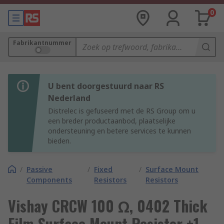
0
Fabrikantnummer
U bent doorgestuurd naar RS
Nederland
Distrelec is gefuseerd met de RS Group om u
een breder productaanbod, plaatselijke
ondersteuning en betere services te kunnen
bieden.
/
Passive
/
Fixed
/
Surface Mount
Components
Resistors
Resistors
Vishay CRCW 100 Ω, 0402 Thick
Film Surface Mount Resistor ±1