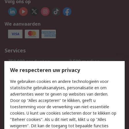
Volg ons op
We aanvaarden
Services
750.000 producten
2.500 merken
Bestellen
Inkoopoplossingen
We respecteren uw privacy
Retouren
Technisch advies
We gebruiken cookies en andere technologieën voor
Track & Trace
statistische gebruiksanalyses, personalisatie en om
advertenties weer te geven op websites van derden.
Wettelijk
Door op "Alles accepteren" te klikken, geeft u
toestemming voor de verwerking van niet-essentiële
Cookiebeleid
Email veiligheid
cookies. U kunt uw cookies selecteren door te klikken op
Privacybeleid
Websitevoorwaarden
"Beheer cookies". Als u dit niet wilt, klikt u op "Alles
weigeren". Dit kan de toegang tot bepaalde functies
Algemene