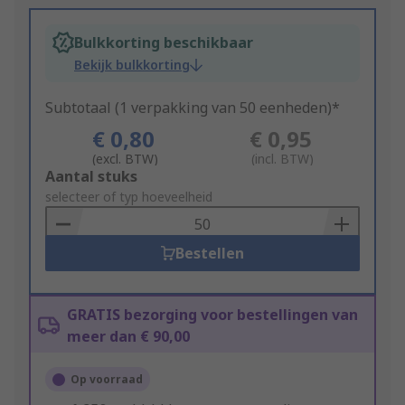
Bulkkorting beschikbaar
Bekijk bulkkorting
Subtotaal (1 verpakking van 50 eenheden)*
€ 0,80
€ 0,95
(excl. BTW)
(incl. BTW)
Add
Aantal stuks
to
selecteer of typ hoeveelheid
Basket
Bestellen
GRATIS bezorging voor bestellingen van
meer dan € 90,00
Op voorraad