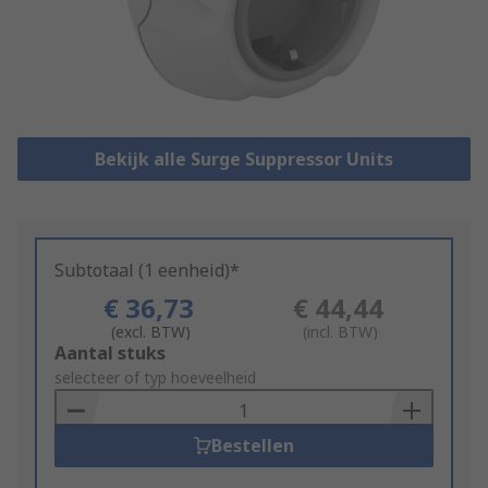
Bekijk alle Surge Suppressor Units
Subtotaal (1 eenheid)*
€ 36,73
€ 44,44
(excl. BTW)
(incl. BTW)
Add
Aantal stuks
to
selecteer of typ hoeveelheid
Basket
Bestellen