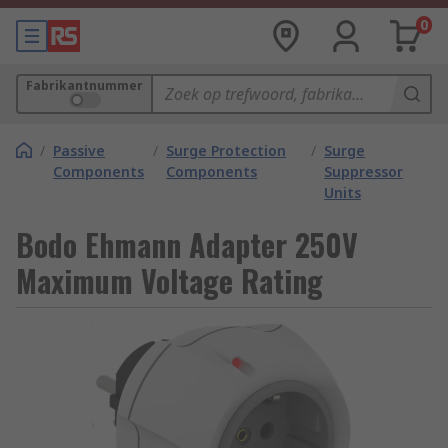
0
Fabrikantnummer
/
Passive
/
Surge Protection
/
Surge
Components
Components
Suppressor
Units
Bodo Ehmann Adapter 250V
Maximum Voltage Rating