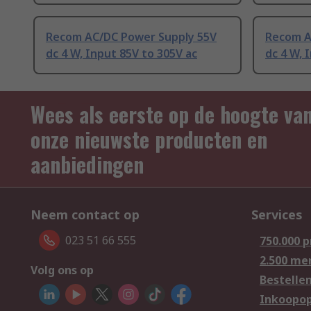
Recom AC/DC Power Supply 55V
Recom A
dc 4 W, Input 85V to 305V ac
dc 4 W, 
Wees als eerste op de hoogte va
onze nieuwste producten en
aanbiedingen
Neem contact op
Services
023 51 66 555
750.000 
2.500 me
Volg ons op
Bestelle
Inkoopop