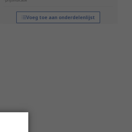
*prijsindicatie
Voeg toe aan onderdelenlijst