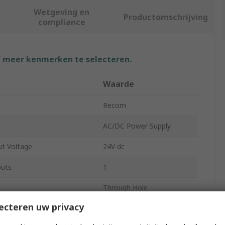
Wetgeving en
Productomschrijving
compliance
f meer kenmerken te selecteren.
Waarde
Recom
AC/DC Power Supply
t Voltage
24V dc
puts
1
Through Hole
ecteren uw privacy
4W