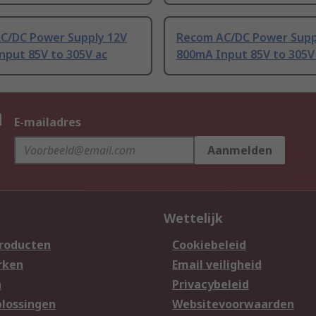
C/DC Power Supply 12V
Recom AC/DC Power Supp
Input 85V to 305V ac
800mA Input 85V to 305V
n
E-mailadres
Aanmelden
Wettelijk
producten
Cookiebeleid
rken
Email veiligheid
n
Privacybeleid
lossingen
Websitevoorwaarden