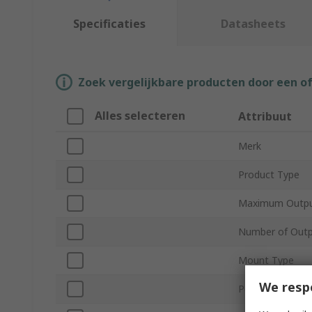
Specificaties
Datasheets
Zoek vergelijkbare producten door een o
Alles selecteren
Attribuut
Merk
Product Type
Maximum Outpu
Number of Out
Mount Type
We resp
Power