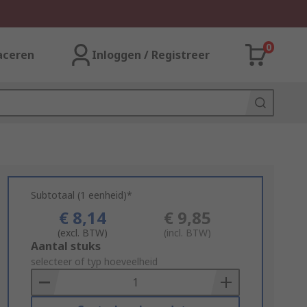
0
aceren
Inloggen / Registreer
Subtotaal (1 eenheid)*
€ 8,14
€ 9,85
(excl. BTW)
(incl. BTW)
Add
Aantal stuks
to
selecteer of typ hoeveelheid
Basket