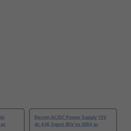
ly
Recom AC/DC Power Supply 15V
 ac
dc 4 W, Input 85V to 305V ac