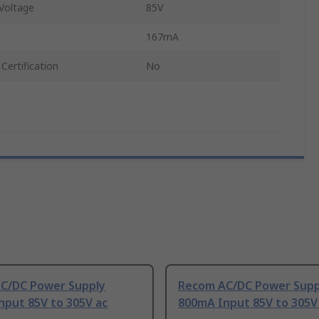
Voltage
85V
167mA
Certification
No
C/DC Power Supply
Recom AC/DC Power Supp
nput 85V to 305V ac
800mA Input 85V to 305V