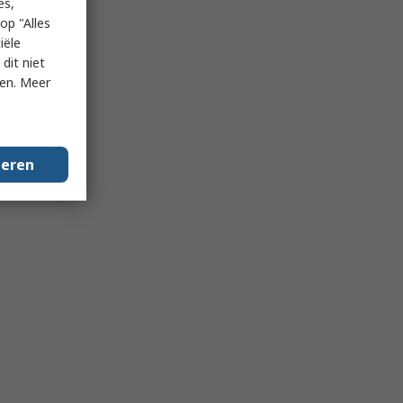
es,
op "Alles
iële
dit niet
ken. Meer
geren