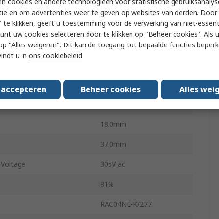
n cookies en andere technologieën voor statistische gebruiksanalys
ing Temperature
-40°C
tie en om advertenties weer te geven op websites van derden. Door 
 te klikken, geeft u toestemming voor de verwerking van niet-essent
rrent
800mA
kunt uw cookies selecteren door te klikken op "Beheer cookies". Als u 
ting Temperature
85°C
 u op "Alles weigeren". Dit kan de toegang tot bepaalde functies beper
vindt u in
ons cookiebeleid
24mm
27.8g
s accepteren
Beheer cookies
Alles wei
ovals
RoHS, CE
18.0mm
37.0mm
Voltage
305V ac
81%
RAC04NE-K/277