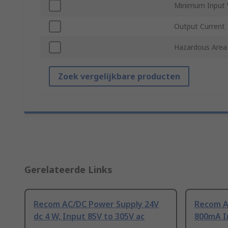
Minimum Input 
Output Current
Hazardous Area 
Zoek vergelijkbare producten
Gerelateerde Links
Recom AC/DC Power Supply 24V
Recom A
dc 4 W, Input 85V to 305V ac
800mA I