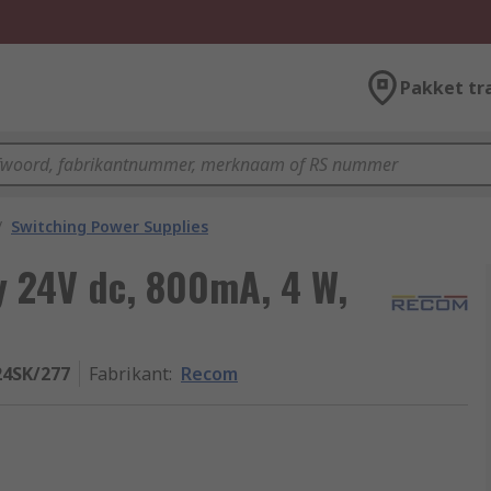
Pakket tr
/
Switching Power Supplies
 24V dc, 800mA, 4 W,
4SK/277
Fabrikant
:
Recom