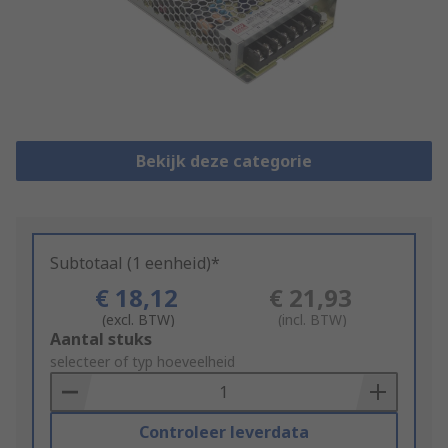
Bekijk deze categorie
Subtotaal (1 eenheid)*
€ 18,12
€ 21,93
(excl. BTW)
(incl. BTW)
Add
Aantal stuks
to
selecteer of typ hoeveelheid
Basket
Controleer leverdata