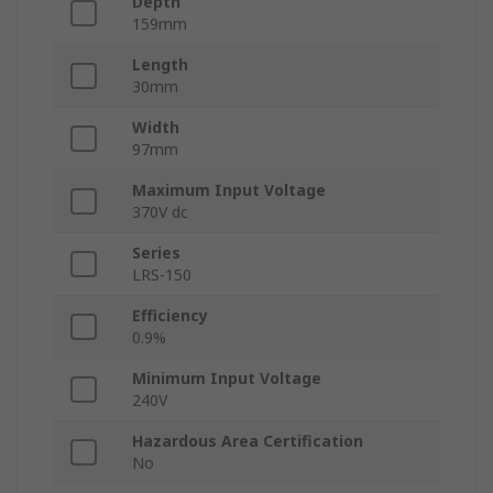
Depth
159mm
Length
30mm
Width
97mm
Maximum Input Voltage
370V dc
Series
LRS-150
Efficiency
0.9%
Minimum Input Voltage
240V
Hazardous Area Certification
No