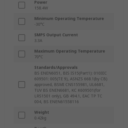
Power
158.4W
Minimum Operating Temperature
-30°C
SMPS Output Current
3.3A
Maximum Operating Temperature
70°C
Standards/Approvals
BS ENEN6051, BIS IS15(Part1): 010IEC
609501: 005(TE 9), ASNZS 668.1(by CB)
approved, BSMI CNS155981, UL6681,
TUV BS ENEN6681, KC K609501(for
LRS1501 only), GB 494.1, EAC TP TC
004, BS ENEN61558116
Weight
0.42kg