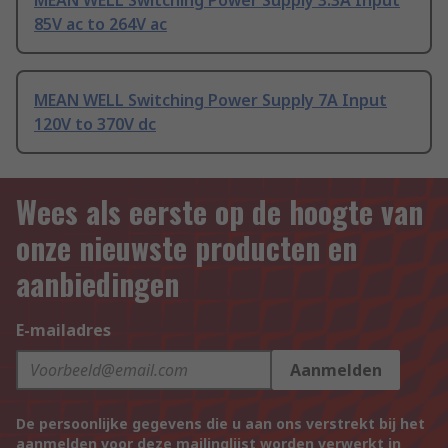
MEAN WELL Switching Power Supply 3.3A Input
85V ac to 264V ac
MEAN WELL Switching Power Supply 7A Input
120V to 370V dc
Wees als eerste op de hoogte van
onze nieuwste producten en
aanbiedingen
E-mailadres
Aanmelden
De persoonlijke gegevens die u aan ons verstrekt bij het
aanmelden voor deze mailinglijst worden verwerkt in