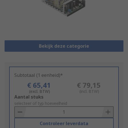
Bekijk deze categorie
Subtotaal (1 eenheid)*
€ 65,41
€ 79,15
(excl. BTW)
(incl. BTW)
Add
Aantal stuks
to
selecteer of typ hoeveelheid
Basket
Controleer leverdata