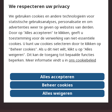
Bestellen
Inkoopoplossingen
We respecteren uw privacy
Retouren
Technisch advies
We gebruiken cookies en andere technologieën voor
Track & Trace
statistische gebruiksanalyses, personalisatie en om
advertenties weer te geven op websites van derden.
Wettelijk
Door op "Alles accepteren" te klikken, geeft u
toestemming voor de verwerking van niet-essentiële
Cookiebeleid
Email veiligheid
cookies. U kunt uw cookies selecteren door te klikken op
Privacybeleid
Websitevoorwaarden
"Beheer cookies". Als u dit niet wilt, klikt u op "Alles
weigeren". Dit kan de toegang tot bepaalde functies
Algemene
beperken. Meer informatie vindt u in
ons cookiebeleid
verkoopvoorwaarden
Over RS
Alles accepteren
RS Group
Over ons
Beheer cookies
RS wereldwijd
Werken bij RS
Alles weigeren
ESG