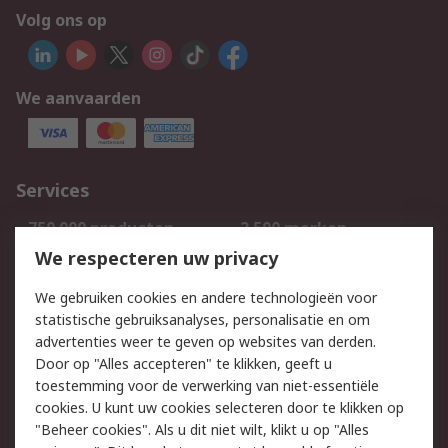
Volg ons op
We aanvaarden
Services
750.000 producten
2.500 merken
Bestellen
Inkoopoplossingen
We respecteren uw privacy
Retouren
Technisch advies
We gebruiken cookies en andere technologieën voor
Track & Trace
statistische gebruiksanalyses, personalisatie en om
advertenties weer te geven op websites van derden.
Wettelijk
Door op "Alles accepteren" te klikken, geeft u
toestemming voor de verwerking van niet-essentiële
Cookiebeleid
Email veiligheid
cookies. U kunt uw cookies selecteren door te klikken op
Privacybeleid
Websitevoorwaarden
"Beheer cookies". Als u dit niet wilt, klikt u op "Alles