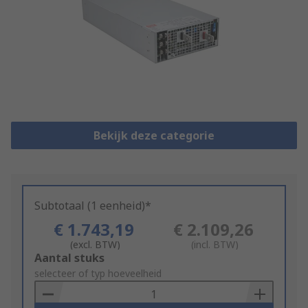
Bekijk deze categorie
Subtotaal (1 eenheid)*
€ 1.743,19
€ 2.109,26
(excl. BTW)
(incl. BTW)
Add
Aantal stuks
to
selecteer of typ hoeveelheid
Basket