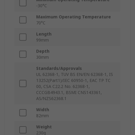
-30°C
Maximum Operating Temperature
70°C
Length
99mm
Depth
30mm
Standards/Approvals
UL 62368-1, TUV BS EN/EN 62368-1, IS
13252(Part1)/IEC 60950-1, EAC TP TC
00, CSA C22.2 No. 62368-1,
CCCGB4943.1, BSMI CNS143361,
AS/NZS62368.1
Width
82mm
Weight
230g