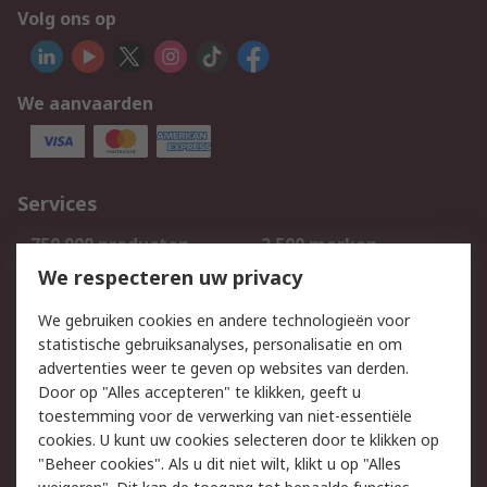
Volg ons op
We aanvaarden
Services
750.000 producten
2.500 merken
Bestellen
Inkoopoplossingen
We respecteren uw privacy
Retouren
Technisch advies
We gebruiken cookies en andere technologieën voor
Track & Trace
statistische gebruiksanalyses, personalisatie en om
advertenties weer te geven op websites van derden.
Wettelijk
Door op "Alles accepteren" te klikken, geeft u
toestemming voor de verwerking van niet-essentiële
Cookiebeleid
Email veiligheid
cookies. U kunt uw cookies selecteren door te klikken op
Privacybeleid
Websitevoorwaarden
"Beheer cookies". Als u dit niet wilt, klikt u op "Alles