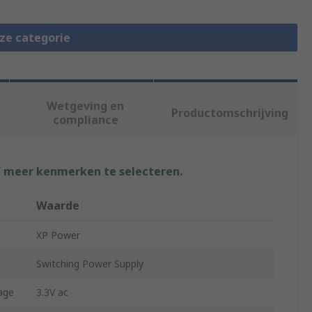
eze categorie
Wetgeving en
Productomschrijving
compliance
f meer kenmerken te selecteren.
Waarde
XP Power
Switching Power Supply
age
3.3V ac