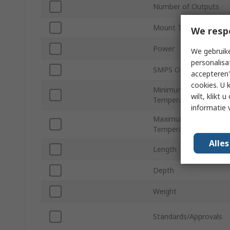
Number of Outputs
Mount Type
We resp
Power
We gebruike
personalisa
SMPS Output Current
accepteren"
cookies. U 
Minimum Operating
wilt, klikt
Temperature
informatie 
Maximum Operating
Temperature
Alle
Length
Depth
Weight
Standards/Approvals