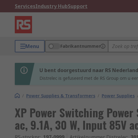
Services
Industry Hub
Support
Menu
Fabrikantnummer
U bent doorgestuurd naar RS Nederlan
Distrelec is gefuseerd met de RS Group om u een
/
Power Supplies & Transformers
/
Power Supplies
XP Power Switching Power
ac, 9.1A, 30 W, Input 85V a
RS-stocknr.
:
197-0999
Artikelnummer Distrelec
:
30