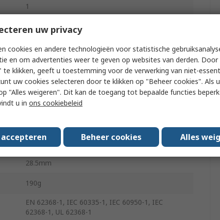
1
PCB
ecteren uw privacy
30W
n cookies en andere technologieën voor statistische gebruiksanalys
tie en om advertenties weer te geven op websites van derden. Door 
9.1A
 te klikken, geeft u toestemming voor de verwerking van niet-essent
kunt uw cookies selecteren door te klikken op "Beheer cookies". Als u 
-25°C
 u op "Alles weigeren". Dit kan de toegang tot bepaalde functies beper
vindt u in
ons cookiebeleid
70°C
s accepteren
Beheer cookies
Alles wei
87.9mm
28.5mm
190g
EN 62368-1, IEC 60335-1, IEC 60950-1, IEC
62368-1, UL 62368-1