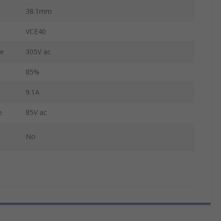
38.1mm
VCE40
ge
305V ac
85%
9.1A
e
85V ac
No