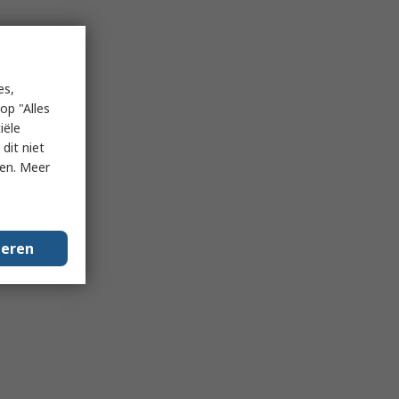
es,
op "Alles
iële
dit niet
ken. Meer
geren