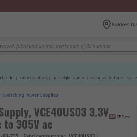
Pakket tr
d
 breder productaanbod, plaatselijke ondersteuning en betere service
/
Switching Power Supplies
 Supply, VCE40US03 3.3V
c to 305V ac
1-83-735
Fabrikantnummer
:
VCE40US03