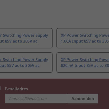
r Switching Power Supply
XP Power Switching Powe
ut 85V ac to 305V ac
1.66A Input 85V ac to 305
r Switching Power Supply
XP Power Switching Powe
put 85V ac to 305V ac
820mA Input 85V ac to 30
n
E-mailadres
Aanmelden