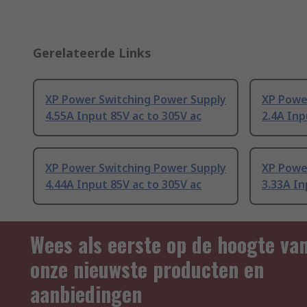
Gerelateerde Links
XP Power Switching Power Supply
XP Powe
4.55A Input 85V ac to 305V ac
2.4A Inp
XP Power Switching Power Supply
XP Powe
4.44A Input 85V ac to 305V ac
3.33A In
Wees als eerste op de hoogte va
onze nieuwste producten en
aanbiedingen