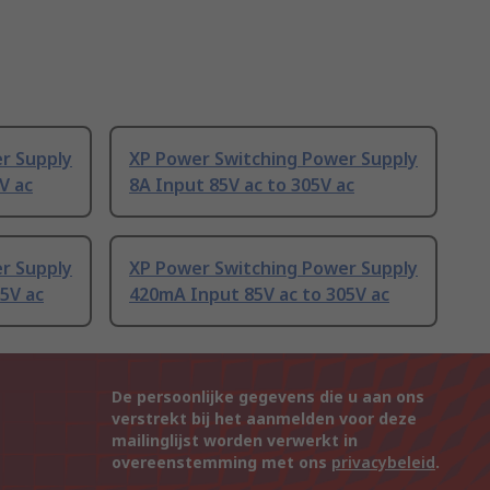
r Supply
XP Power Switching Power Supply
V ac
8A Input 85V ac to 305V ac
r Supply
XP Power Switching Power Supply
5V ac
420mA Input 85V ac to 305V ac
De persoonlijke gegevens die u aan ons
verstrekt bij het aanmelden voor deze
mailinglijst worden verwerkt in
overeenstemming met ons
privacybeleid
.