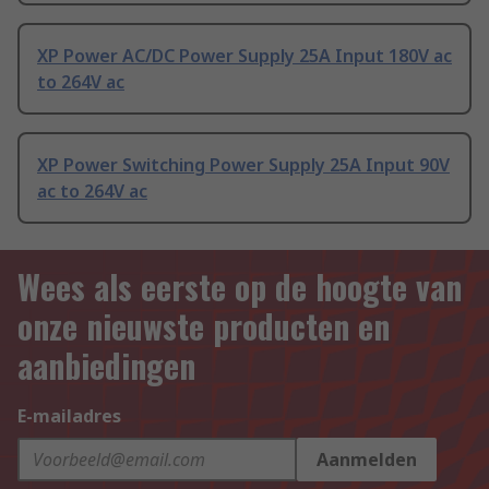
XP Power AC/DC Power Supply 25A Input 180V ac
to 264V ac
XP Power Switching Power Supply 25A Input 90V
ac to 264V ac
Wees als eerste op de hoogte van
onze nieuwste producten en
aanbiedingen
E-mailadres
Aanmelden