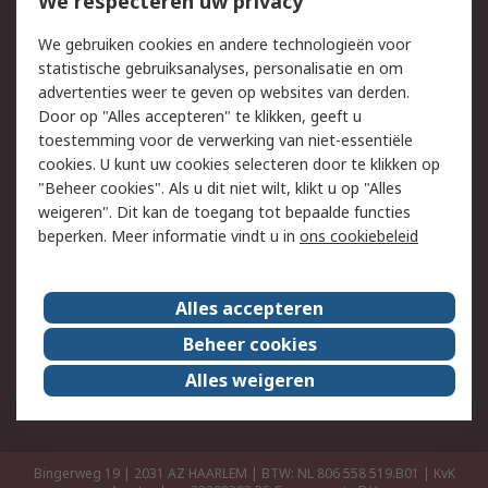
We respecteren uw privacy
Retouren
Technisch advies
We gebruiken cookies en andere technologieën voor
Track & Trace
statistische gebruiksanalyses, personalisatie en om
advertenties weer te geven op websites van derden.
Wettelijk
Door op "Alles accepteren" te klikken, geeft u
toestemming voor de verwerking van niet-essentiële
Cookiebeleid
Email veiligheid
cookies. U kunt uw cookies selecteren door te klikken op
Privacybeleid
Websitevoorwaarden
"Beheer cookies". Als u dit niet wilt, klikt u op "Alles
weigeren". Dit kan de toegang tot bepaalde functies
Algemene
beperken. Meer informatie vindt u in
ons cookiebeleid
verkoopvoorwaarden
Over RS
Alles accepteren
RS Group
Over ons
Beheer cookies
RS wereldwijd
Werken bij RS
Alles weigeren
ESG
Bingerweg 19 | 2031 AZ HAARLEM | BTW: NL 806 558 519.B01 | KvK