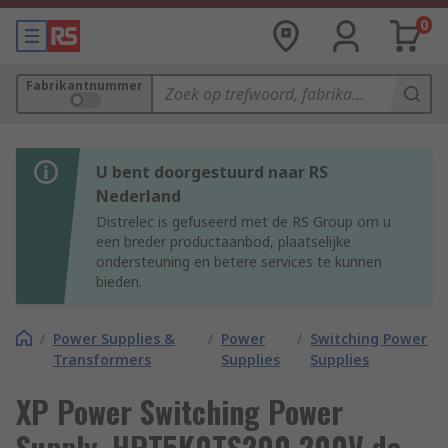
0
Fabrikantnummer
U bent doorgestuurd naar RS
Nederland
Distrelec is gefuseerd met de RS Group om u
een breder productaanbod, plaatselijke
ondersteuning en betere services te kunnen
bieden.
/
Power Supplies &
/
Power
/
Switching Power
Transformers
Supplies
Supplies
XP Power Switching Power
Supply, HPT5K0TS200 200V dc,