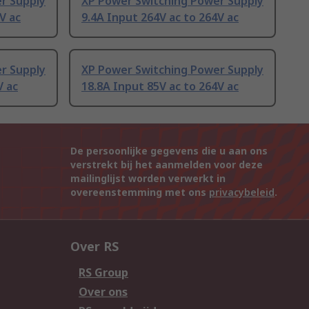
r Supply
XP Power Switching Power Supply
V ac
9.4A Input 264V ac to 264V ac
r Supply
XP Power Switching Power Supply
V ac
18.8A Input 85V ac to 264V ac
De persoonlijke gegevens die u aan ons
verstrekt bij het aanmelden voor deze
mailinglijst worden verwerkt in
overeenstemming met ons
privacybeleid
.
Over RS
RS Group
Over ons