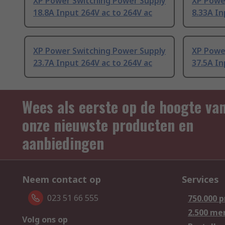
XP Power Switching Power Supply
XP Powe
18.8A Input 264V ac to 264V ac
8.33A In
XP Power Switching Power Supply
XP Powe
23.7A Input 264V ac to 264V ac
37.5A In
Wees als eerste op de hoogte va
onze nieuwste producten en
aanbiedingen
Neem contact op
Services
023 51 66 555
750.000 
2.500 me
Volg ons op