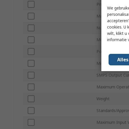
Product Type
We gebruike
personalisa
Maximum Output
accepteren"
cookies. U 
Number of Outp
wilt, klikt
informatie 
Mount Type
Power
Alle
Minimum Operat
SMPS Output Cur
Maximum Operat
Weight
Standards/Appro
Maximum Input V