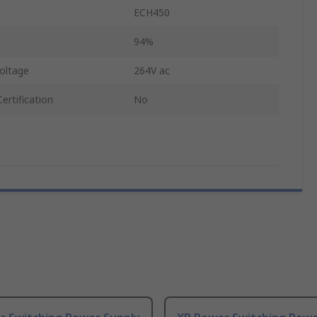
ECH450
94%
oltage
264V ac
ertification
No