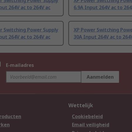
r Switching Power Supply
XP Power Switching Powe
put 264V ac to 264V ac
6.9A Input 264V ac to 264
r Switching Power Supply
XP Power Switching Powe
put 264V ac to 264V ac
30A Input 264V ac to 264
n
E-mailadres
Aanmelden
Wettelijk
producten
Cookiebeleid
rken
Email veiligheid