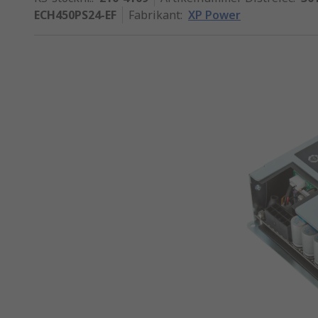
ECH450PS24-EF
Fabrikant
:
XP Power