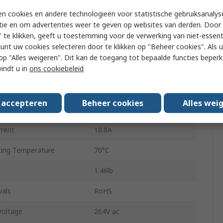
Switching Power Supply
n cookies en andere technologieën voor statistische gebruiksanalys
tie en om advertenties weer te geven op websites van derden. Door 
 Voltage
24V dc
 te klikken, geeft u toestemming voor de verwerking van niet-essent
kunt uw cookies selecteren door te klikken op "Beheer cookies". Als u 
uts
1
 u op "Alles weigeren". Dit kan de toegang tot bepaalde functies beper
vindt u in
ons cookiebeleid
Screw
450W
s accepteren
Beheer cookies
Alles wei
ing Temperature
-20°C
rent
18.8A
ing Temperature
70°C
1.46lb
vals
RoHS
oltage
264V ac