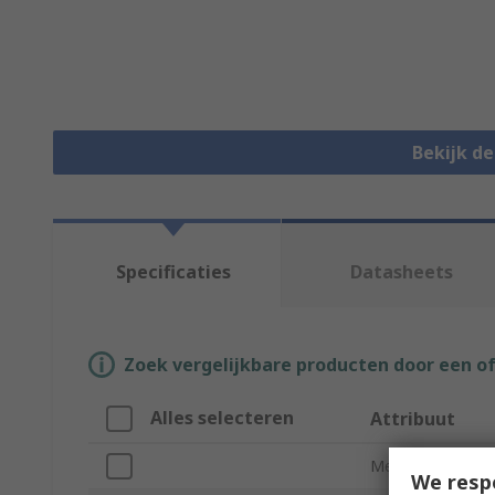
Bekijk d
Specificaties
Datasheets
Zoek vergelijkbare producten door een o
Alles selecteren
Attribuut
Merk
We resp