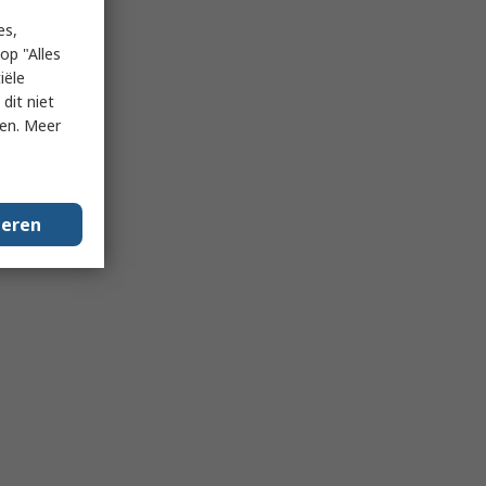
es,
op "Alles
iële
dit niet
ken. Meer
geren