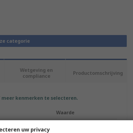
eze categorie
Wetgeving en
Productomschrijving
compliance
f meer kenmerken te selecteren.
Waarde
XP Power
ecteren uw privacy