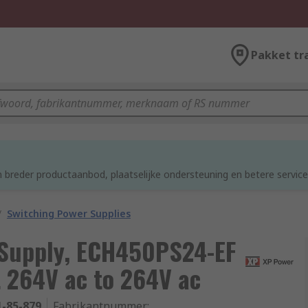
Pakket tr
d
 breder productaanbod, plaatselijke ondersteuning en betere service
/
Switching Power Supplies
 Supply, ECH450PS24-EF
t 264V ac to 264V ac
1-85-879
Fabrikantnummer
: