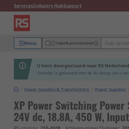
Services
Industry Hub
Support
Menu
Fabrikantnummer
U bent doorgestuurd naar RS Nederlan
Distrelec is gefuseerd met de RS Group om u een
/
Power Supplies & Transformers
/
Power Supplies
XP Power Switching Power
24V dc, 18.8A, 450 W, Inpu
RS-stocknr.
:
210-4109
Artikelnummer Distrelec
:
30