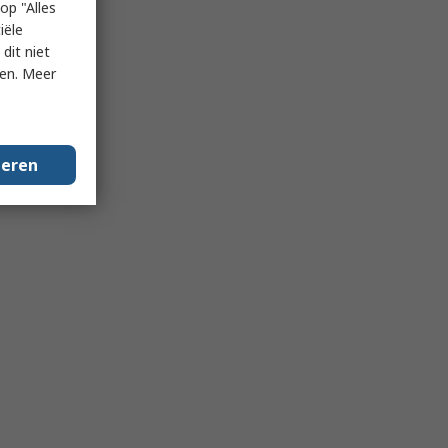
op "Alles
iële
dit niet
ken. Meer
geren