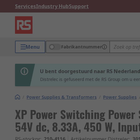
Services
Industry Hub
Support
Menu
Fabrikantnummer
U bent doorgestuurd naar RS Nederlan
Distrelec is gefuseerd met de RS Group om u een
/
Power Supplies & Transformers
/
Power Supplies
XP Power Switching Power
54V dc, 8.33A, 450 W, Inpu
RS-stocknr.
:
210-4116
Artikelnummer Distrelec
:
30