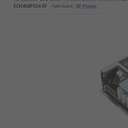
ECH450PS54-EF
Fabrikant
:
XP Power