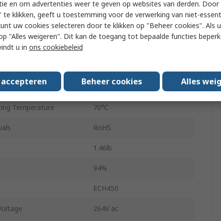
tie en om advertenties weer te geven op websites van derden. Door 
uts
1
 te klikken, geeft u toestemming voor de verwerking van niet-essent
kunt uw cookies selecteren door te klikken op "Beheer cookies". Als u 
Screw
 u op "Alles weigeren". Dit kan de toegang tot bepaalde functies beper
450W
vindt u in
ons cookiebeleid
ing Temperature
-20°C
s accepteren
Beheer cookies
Alles wei
rent
8.33A
ing Temperature
70°C
vals
RoHS
1.46lb
94%
ECH450
oltage
264V ac