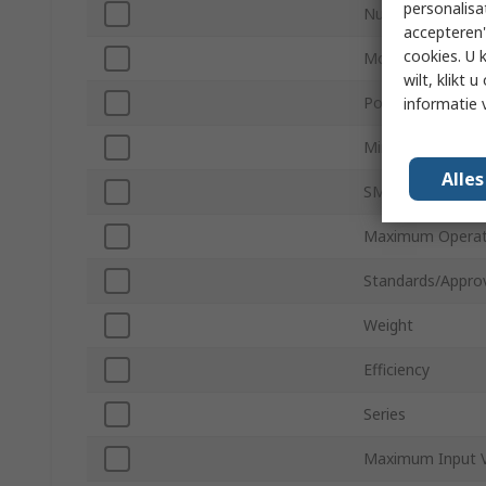
personalisa
Number of Outp
accepteren"
cookies. U 
Mount Type
wilt, klikt
Power
informatie 
Minimum Operat
Alle
SMPS Output Cur
Maximum Operat
Standards/Appro
Weight
Efficiency
Series
Maximum Input V