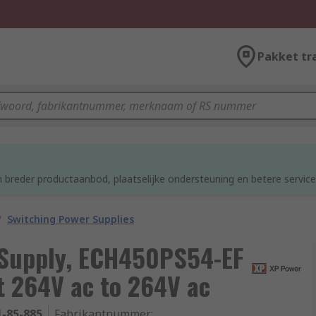
Pakket tr
d
 breder productaanbod, plaatselijke ondersteuning en betere service
/
Switching Power Supplies
 Supply, ECH450PS54-EF
t 264V ac to 264V ac
1-85-885
Fabrikantnummer
: