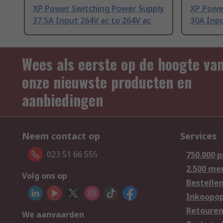
XP Power Switching Power Supply
XP Powe
37.5A Input 264V ac to 264V ac
30A Inpu
Wees als eerste op de hoogte va
onze nieuwste producten en
aanbiedingen
Neem contact op
Services
023 51 66 555
750.000 
2.500 me
Volg ons op
Bestelle
Inkoopop
Retoure
We aanvaarden