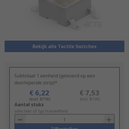
Bekijk alle Tactile Switches
Subtotaal 1 eenheid (geleverd op een
doorlopende strip)*
€ 6,22
€ 7,53
(excl. BTW)
(incl. BTW)
Add
Aantal stuks
to
selecteer of typ hoeveelheid
Basket