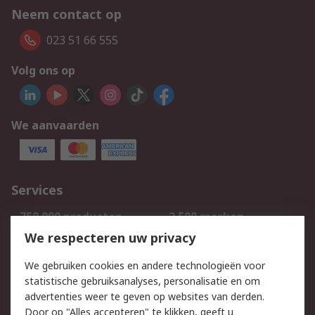
Neem contact op
023 51 66 555
Volg ons op
We aanvaarden
Services
750.000 producten
2.500 merken
Bestellen
Inkoopoplossingen
We respecteren uw privacy
Retouren
Technisch advies
We gebruiken cookies en andere technologieën voor
Track & Trace
statistische gebruiksanalyses, personalisatie en om
advertenties weer te geven op websites van derden.
Wettelijk
Door op "Alles accepteren" te klikken, geeft u