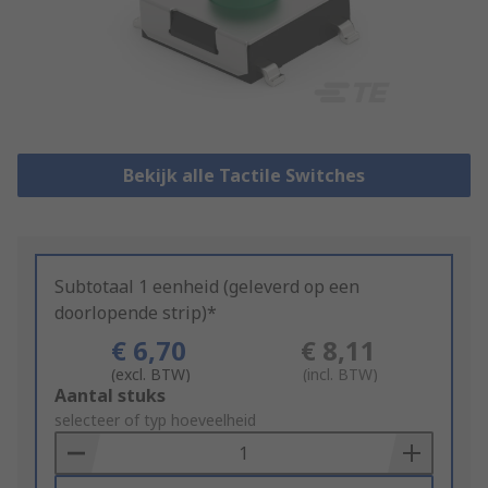
Bekijk alle Tactile Switches
Subtotaal 1 eenheid (geleverd op een
doorlopende strip)*
€ 6,70
€ 8,11
(excl. BTW)
(incl. BTW)
Add
Aantal stuks
to
selecteer of typ hoeveelheid
Basket