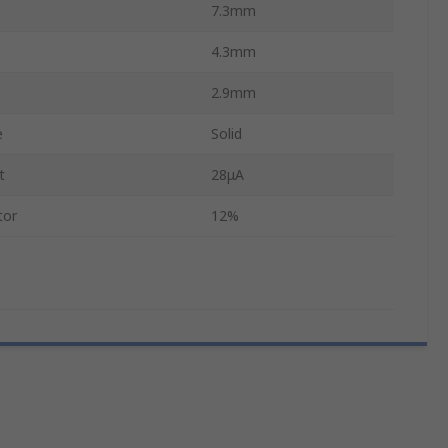
7.3mm
4.3mm
2.9mm
e
Solid
t
28μA
tor
12%