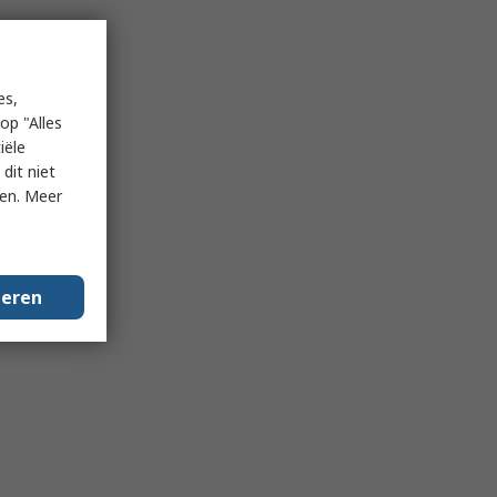
es,
op "Alles
iële
dit niet
ken. Meer
geren