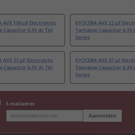
AVX 100 μF Electrolytic
KYOCERA AVX 22 μF Electr
 Capacitor 6.3V dc TAJ
Tantalum Capacitor 6.3V 
Series
AVX 33 μF Electrolytic
KYOCERA AVX 47 μF Electr
 Capacitor 6.3V dc TAJ
Tantalum Capacitor 6.3V 
Series
n
E-mailadres
Aanmelden