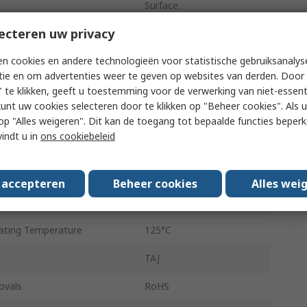
Surface
ecteren uw privacy
7343-31
n cookies en andere technologieën voor statistische gebruiksanalys
es Resistance ESR
0.4Ω
tie en om advertenties weer te geven op websites van derden. Door 
Polar
 te klikken, geeft u toestemming voor de verwerking van niet-essent
kunt uw cookies selecteren door te klikken op "Beheer cookies". Als u 
andard
AEC-Q200
 u op "Alles weigeren". Dit kan de toegang tot bepaalde functies beper
vindt u in
ons cookiebeleid
-10%
Surface Mount
s accepteren
Beheer cookies
Alles wei
ting Temperature
-55°C
ting Temperature
125°C
TAJ
ovals
RoHS