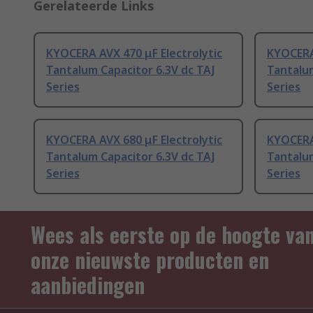
Gerelateerde Links
KYOCERA AVX 470 μF Electrolytic
KYOCERA 
Tantalum Capacitor 6.3V dc TAJ
Tantalum
Series
Series
KYOCERA AVX 680 μF Electrolytic
KYOCERA 
Tantalum Capacitor 6.3V dc TAJ
Tantalum
Series
Series
Wees als eerste op de hoogte va
onze nieuwste producten en
aanbiedingen