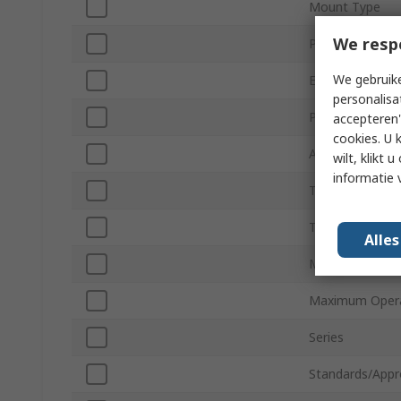
Mount Type
We resp
Package/Case
We gebruike
Equivalent Seri
personalisa
Polarity
accepteren"
cookies. U 
Automotive St
wilt, klikt
informatie 
Tolerance ±
Terminal Type
Alle
Minimum Opera
Maximum Opera
Series
Standards/Appr