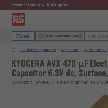
Services
Industry Hub
Support
Menu
Fabrikantnummer
/
Passive Components
/
Capacitors
/
Tantalum Cap
KYOCERA AVX 470 μF Electr
Capacitor 6.3V dc, Surface,
RS-stocknr.
:
134-9945
Fabrikantnummer
:
TAJD477