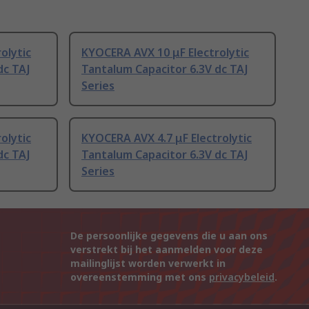
olytic
KYOCERA AVX 10 μF Electrolytic
dc TAJ
Tantalum Capacitor 6.3V dc TAJ
Series
olytic
KYOCERA AVX 4.7 μF Electrolytic
dc TAJ
Tantalum Capacitor 6.3V dc TAJ
Series
De persoonlijke gegevens die u aan ons
verstrekt bij het aanmelden voor deze
mailinglijst worden verwerkt in
overeenstemming met ons
privacybeleid
.