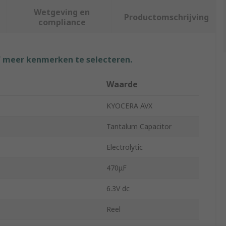
Wetgeving en
Productomschrijving
compliance
f meer kenmerken te selecteren.
Waarde
KYOCERA AVX
Tantalum Capacitor
Electrolytic
470μF
6.3V dc
Reel