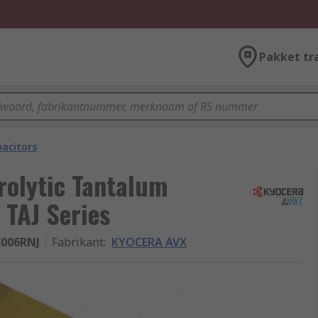
Pakket tr
acitors
olytic Tantalum
 TAJ Series
K006RNJ
Fabrikant
:
KYOCERA AVX