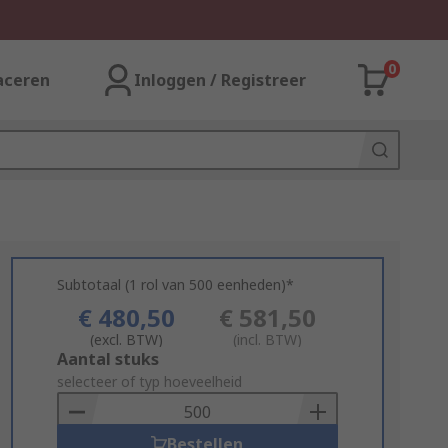
0
aceren
Inloggen / Registreer
Subtotaal (1 rol van 500 eenheden)*
€ 480,50
€ 581,50
(excl. BTW)
(incl. BTW)
Add
Aantal stuks
to
selecteer of typ hoeveelheid
Basket
Bestellen