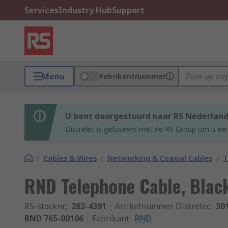
Services
Industry Hub
Support
Menu
Fabrikantnummer
U bent doorgestuurd naar RS Nederlan
Distrelec is gefuseerd met de RS Group om u een
/
Cables & Wires
/
Networking & Coaxial Cables
/
T
RND Telephone Cable, Blac
RS-stocknr.
:
283-4391
Artikelnummer Distrelec
:
30
RND 765-00106
Fabrikant
:
RND