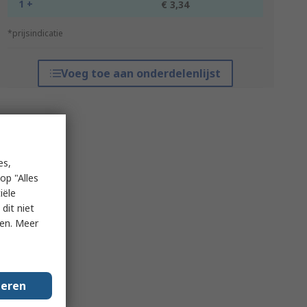
1 +
€ 3,34
*prijsindicatie
Voeg toe aan onderdelenlijst
es,
op "Alles
iële
dit niet
ken. Meer
geren