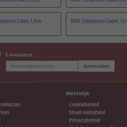
ephone Cable 1.8 m
RND Telephone Cable 10
n
E-mailadres
Aanmelden
Wettelijk
producten
Cookiebeleid
rken
Email veiligheid
n
Privacybeleid