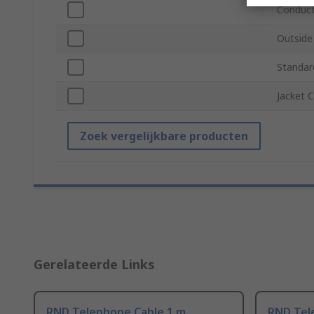
Conduct
Outside
Standar
Jacket 
Zoek vergelijkbare producten
Gerelateerde Links
RND Telephone Cable 1 m
RND Tel