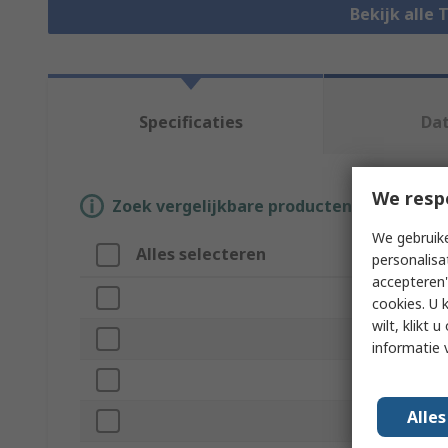
Bekijk alle
Specificaties
Da
We resp
Zoek vergelijkbare producten door een o
We gebruike
Alles selecteren
Attrib
personalisa
accepteren"
Merk
cookies. U 
wilt, klikt
Product
informatie 
Cable L
Alle
Jacket M