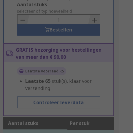
Add
Aantal stuks
to
selecteer of typ hoeveelheid
Basket
Bestellen
GRATIS bezorging voor bestellingen
van meer dan € 90,00
Laatste voorraad RS
Laatste
65
stuk(s), klaar voor
verzending
Controleer leverdata
Aantal stuks
Per stuk