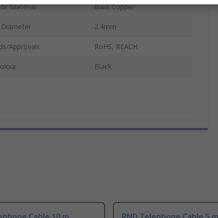
or Material
Bare Copper
 Diameter
2.4mm
ds/Approvals
RoHS, REACH
Colour
Black
ephone Cable 10 m
RND Telephone Cable 5 