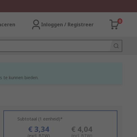
0
aceren
Inloggen / Registreer
s te kunnen bieden.
Subtotaal (1 eenheid)*
€ 3,34
€ 4,04
(excl. BTW)
(incl. BTW)