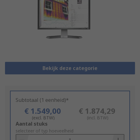
Bekijk deze categorie
Subtotaal (1 eenheid)*
€ 1.549,00
€ 1.874,29
(excl. BTW)
(incl. BTW)
Add
Aantal stuks
to
selecteer of typ hoeveelheid
Basket