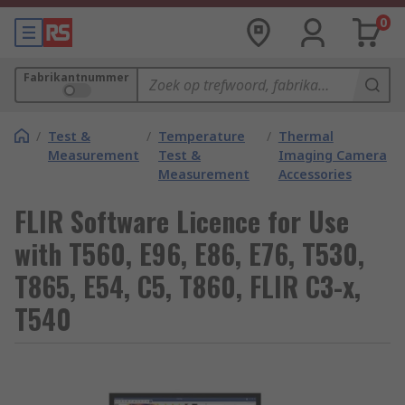
0
Fabrikantnummer
/
Test &
/
Temperature
/
Thermal
Measurement
Test &
Imaging Camera
Measurement
Accessories
FLIR Software Licence for Use
with T560, E96, E86, E76, T530,
T865, E54, C5, T860, FLIR C3-x,
T540