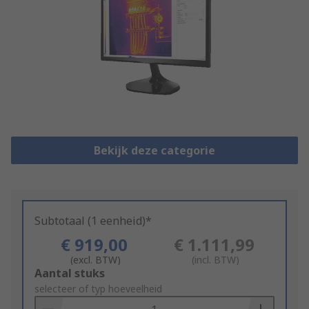
Bekijk deze categorie
Subtotaal (1 eenheid)*
€ 919,00
€ 1.111,99
(excl. BTW)
(incl. BTW)
Add
Aantal stuks
to
selecteer of typ hoeveelheid
Basket