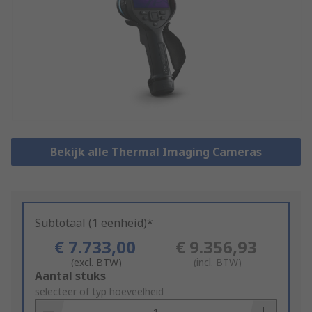
Bekijk alle Thermal Imaging Cameras
Subtotaal (1 eenheid)*
€ 7.733,00
€ 9.356,93
(excl. BTW)
(incl. BTW)
Add
Aantal stuks
to
selecteer of typ hoeveelheid
Basket