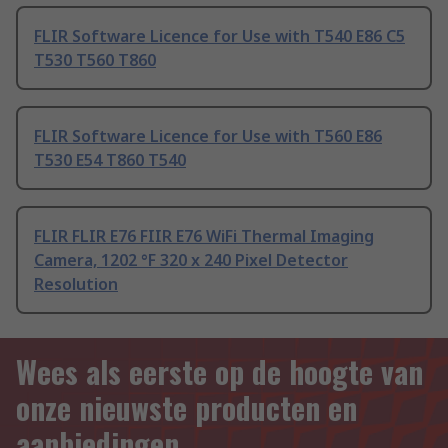
FLIR Software Licence for Use with T540 E86 C5
T530 T560 T860
FLIR Software Licence for Use with T560 E86
T530 E54 T860 T540
FLIR FLIR E76 FIIR E76 WiFi Thermal Imaging
Camera, 1202 °F 320 x 240 Pixel Detector
Resolution
Wees als eerste op de hoogte van
onze nieuwste producten en
aanbiedingen