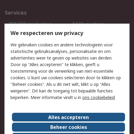
Services
750.000 producten
2.500 merken
Bestellen
Inkoopoplossingen
We respecteren uw privacy
Retouren
Technisch advies
We gebruiken cookies en andere technologieën voor
Track & Trace
statistische gebruiksanalyses, personalisatie en om
advertenties weer te geven op websites van derden.
Wettelijk
Door op "Alles accepteren" te klikken, geeft u
toestemming voor de verwerking van niet-essentiële
Cookiebeleid
Email veiligheid
cookies. U kunt uw cookies selecteren door te klikken op
Privacybeleid
Websitevoorwaarden
"Beheer cookies". Als u dit niet wilt, klikt u op "Alles
weigeren". Dit kan de toegang tot bepaalde functies
Algemene
beperken. Meer informatie vindt u in
ons cookiebeleid
verkoopvoorwaarden
Over RS
Alles accepteren
RS Group
Over ons
Beheer cookies