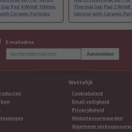
 Gap Pad 4 W/mK 100mm,
Thermal Gap Pad 2 W/mK
 with Ceramic Particles
Silicone with Ceramic Part
n
E-mailadres
Aanmelden
Wettelijk
producten
Cookiebeleid
rken
Email veiligheid
n
Privacybeleid
lossingen
Websitevoorwaarden
n
Algemene verkoopvoorw