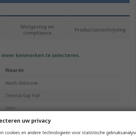
Wetgeving en
Productomschrijving
compliance
f meer kenmerken te selecteren.
Waarde
Wurth Elektronik
Thermal Gap Pad
1mm
ecteren uw privacy
2W/mK
n cookies en andere technologieën voor statistische gebruiksanalys