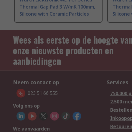
Thermal Gap Pad 3 W/mK 100mm,
Thermal
Silicone with Ceramic Particles
Silicone
Wees als eerste op de hoogte va
onze nieuwste producten en
aanbiedingen
Neem contact op
Services
023 51 66 555
750.000 
2.500 me
Volg ons op
Bestelle
Inkoopop
Retoure
We aanvaarden