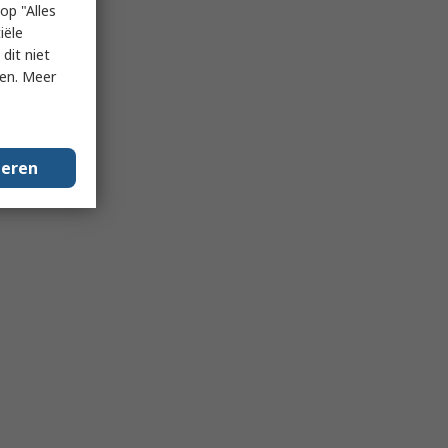
op "Alles
iële
dit niet
ken. Meer
geren