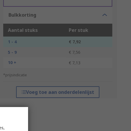
Bulkkorting
Aantal stuks
Per stuk
1 - 4
€ 7,92
5 - 9
€ 7,56
10 +
€ 7,13
*prijsindicatie
Voeg toe aan onderdelenlijst
es,