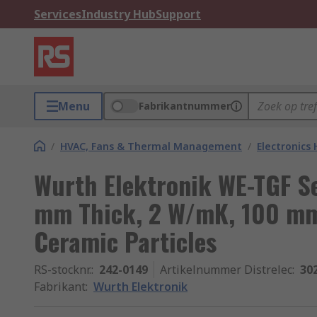
Services
Industry Hub
Support
Menu
Fabrikantnummer
/
HVAC, Fans & Thermal Management
/
Electronics
Wurth Elektronik WE-TGF Se
mm Thick, 2 W/mK, 100 mm
Ceramic Particles
RS-stocknr.
:
242-0149
Artikelnummer Distrelec
:
30
Fabrikant
:
Wurth Elektronik