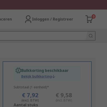
0
aceren
Inloggen / Registreer
Bulkkorting beschikbaar
Bekijk bulkkorting
Subtotaal (1 eenheid)*
€ 7,92
€ 9,58
(excl. BTW)
(incl. BTW)
Add
Aantal stuks