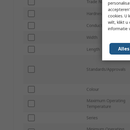
Trade Name
personalisa
accepteren"
Hardness
cookies. U 
wilt, klikt
Conductive Material
informatie 
Width
Alle
Length
Standards/Approvals
Colour
Maximum Operating
Temperature
Series
Minimum Operating