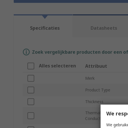
Specificaties
Datasheets
Zoek vergelijkbare producten door een o
Alles selecteren
Attribuut
Merk
Product Type
Thickness
We resp
Thermal
Conductivity
We gebruike