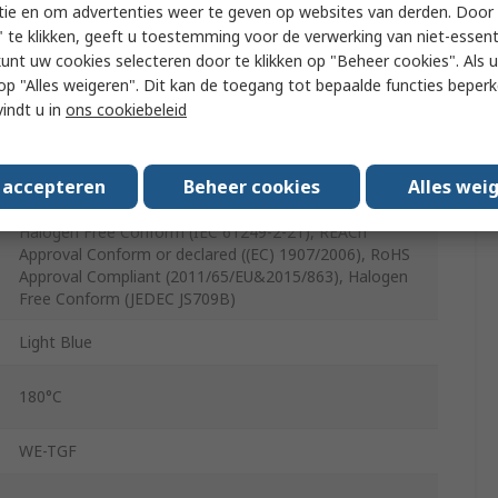
Würth Elektronik eiSos GmbH & Co. KG
tie en om advertenties weer te geven op websites van derden. Door 
 te klikken, geeft u toestemming voor de verwerking van niet-essent
35 Shore C
kunt uw cookies selecteren door te klikken op "Beheer cookies". Als u 
 u op "Alles weigeren". Dit kan de toegang tot bepaalde functies beper
Silicone with Ceramic Particles
vindt u in
ons cookiebeleid
100mm
s accepteren
Beheer cookies
Alles wei
100mm
Halogen Free Conform (IEC 61249-2-21), REACh
Approval Conform or declared ((EC) 1907/2006), RoHS
Approval Compliant (2011/65/EU&2015/863), Halogen
Free Conform (JEDEC JS709B)
Light Blue
180°C
WE-TGF