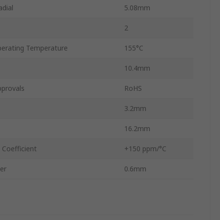
adial
5.08mm
2
rating Temperature
155°C
10.4mm
pprovals
RoHS
3.2mm
16.2mm
Coefficient
+150 ppm/°C
er
0.6mm