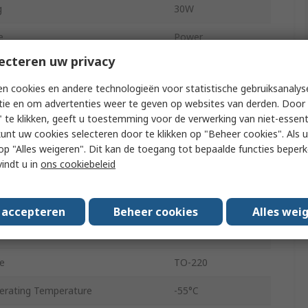
g
30W
e
Power
ecteren uw privacy
1%
n cookies en andere technologieën voor statistische gebruiksanalys
Tube
tie en om advertenties weer te geven op websites van derden. Door 
 te klikken, geeft u toestemming voor de verwerking van niet-essent
Radial
kunt uw cookies selecteren door te klikken op "Beheer cookies". Als u 
 u op "Alles weigeren". Dit kan de toegang tot bepaalde functies beper
750V
vindt u in
ons cookiebeleid
Thick Film
LTO30
s accepteren
Beheer cookies
Alles wei
Standard
No
e
TO-220
rating Temperature
-55°C