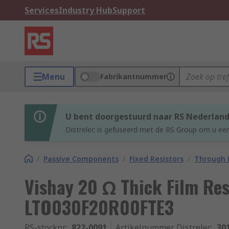
Services
Industry Hub
Support
Menu
Fabrikantnummer
U bent doorgestuurd naar RS Nederlan
Distrelec is gefuseerd met de RS Group om u een
/
Passive Components
/
Fixed Resistors
/
Through H
Vishay 20 Ω Thick Film Re
LTO030F20R00FTE3
RS-stocknr.
:
822-0091
Artikelnummer Distrelec
:
30