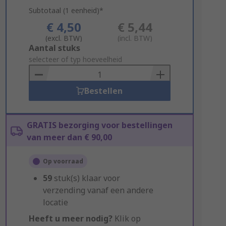
Subtotaal (1 eenheid)*
€ 4,50
€ 5,44
(excl. BTW)
(incl. BTW)
Add
Aantal stuks
to
selecteer of typ hoeveelheid
Basket
Bestellen
GRATIS bezorging voor bestellingen
van meer dan € 90,00
Op voorraad
59
stuk(s) klaar voor
verzending vanaf een andere
locatie
Heeft u meer nodig?
Klik op