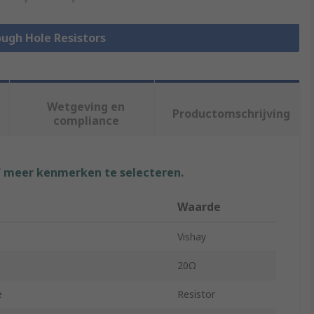
ough Hole Resistors
Wetgeving en
Productomschrijving
compliance
f meer kenmerken te selecteren.
Waarde
Vishay
20Ω
e
Resistor