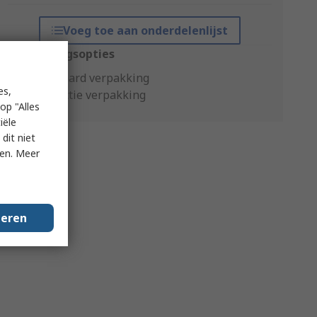
Voeg toe aan onderdelenlijst
Verpakkingsopties
Standaard verpakking
es,
Productie verpakking
op "Alles
iële
dit niet
ken. Meer
geren