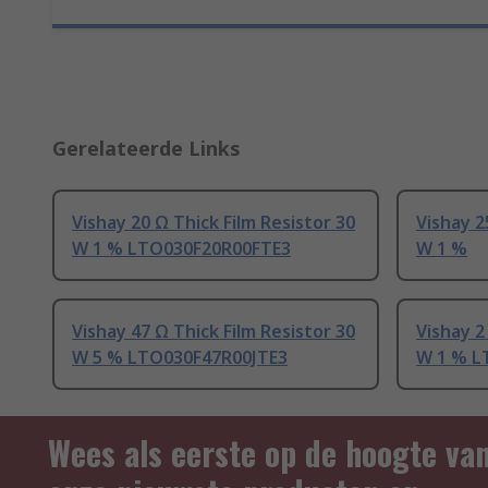
Gerelateerde Links
Vishay 20 Ω Thick Film Resistor 30
Vishay 2
W 1 % LTO030F20R00FTE3
W 1 %
Vishay 47 Ω Thick Film Resistor 30
Vishay 2
W 5 % LTO030F47R00JTE3
W 1 % L
Wees als eerste op de hoogte va