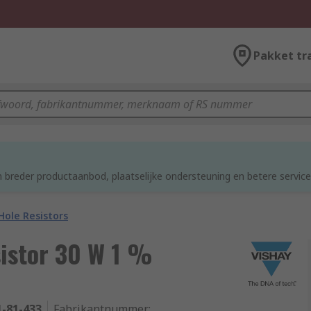
Pakket tr
d
 breder productaanbod, plaatselijke ondersteuning en betere service
ole Resistors
sistor 30 W 1 %
1-81-433
Fabrikantnummer
: