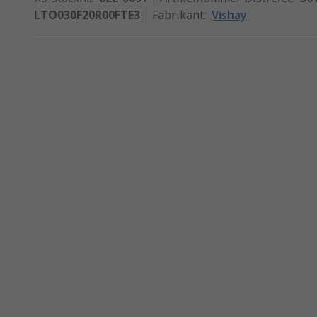
LTO030F20R00FTE3
Fabrikant
:
Vishay