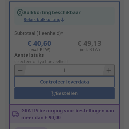
Bulkkorting beschikbaar
Bekijk bulkkorting
Subtotaal (1 eenheid)*
€ 40,60
€ 49,13
(excl. BTW)
(incl. BTW)
Add
Aantal stuks
to
selecteer of typ hoeveelheid
Basket
Controleer leverdata
Bestellen
GRATIS bezorging voor bestellingen van
meer dan € 90,00