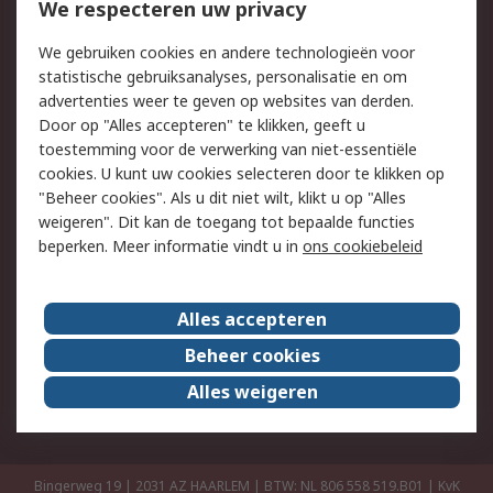
Bestellen
Inkoopoplossingen
We respecteren uw privacy
Retouren
Technisch advies
We gebruiken cookies en andere technologieën voor
Track & Trace
statistische gebruiksanalyses, personalisatie en om
advertenties weer te geven op websites van derden.
Wettelijk
Door op "Alles accepteren" te klikken, geeft u
toestemming voor de verwerking van niet-essentiële
Cookiebeleid
Email veiligheid
cookies. U kunt uw cookies selecteren door te klikken op
Privacybeleid
Websitevoorwaarden
"Beheer cookies". Als u dit niet wilt, klikt u op "Alles
weigeren". Dit kan de toegang tot bepaalde functies
Algemene
beperken. Meer informatie vindt u in
ons cookiebeleid
verkoopvoorwaarden
Over RS
Alles accepteren
RS Group
Over ons
Beheer cookies
RS wereldwijd
Werken bij RS
Alles weigeren
ESG
Bingerweg 19 | 2031 AZ HAARLEM | BTW: NL 806 558 519.B01 | KvK