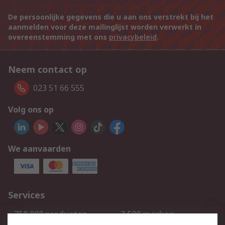
De persoonlijke gegevens die u aan ons verstrekt bij het
aanmelden voor deze mailinglijst worden verwerkt in
overeenstemming met ons
privacybeleid
.
Neem contact op
023 51 66 555
Volg ons op
We aanvaarden
Services
750.000 producten
2.500 merken