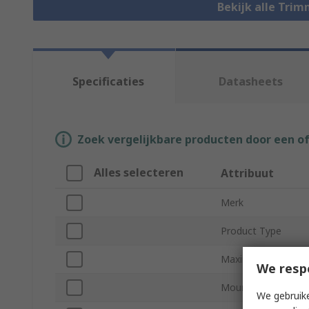
Bekijk alle Tri
Specificaties
Datasheets
Zoek vergelijkbare producten door een o
Alles selecteren
Attribuut
Merk
Product Type
Maximum Resistan
We resp
Mount Type
We gebruike