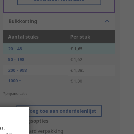
Bulkkorting
Aantal stuks
Per stuk
20 - 48
€ 1,65
50 - 198
€ 1,62
200 - 998
€ 1,385
1000 +
€ 1,30
*prijsindicatie
Voeg toe aan onderdelenlijst
Verpakkingsopties
es,
Standaard verpakking