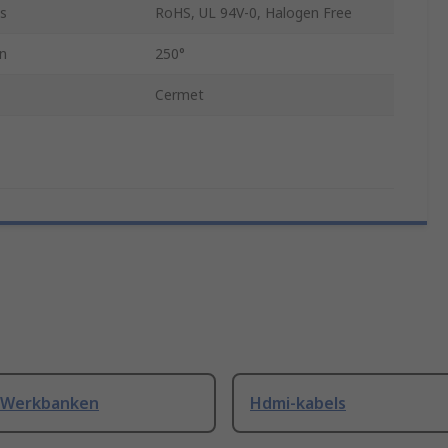
s
RoHS, UL 94V-0, Halogen Free
n
250°
Cermet
 Werkbanken
Hdmi-kabels