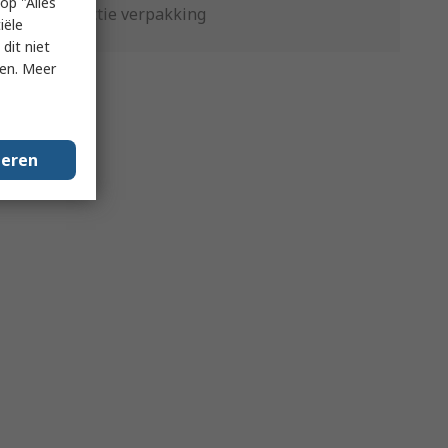
op "Alles
Productie verpakking
iële
dit niet
ken. Meer
geren