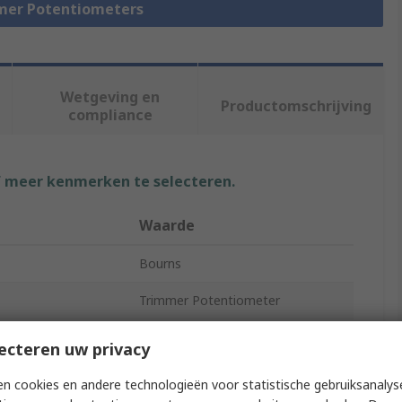
mmer Potentiometers
Wetgeving en
Productomschrijving
compliance
f meer kenmerken te selecteren.
Waarde
Bourns
Trimmer Potentiometer
ce
50000Ω
ecteren uw privacy
Surface
n cookies en andere technologieën voor statistische gebruiksanalys