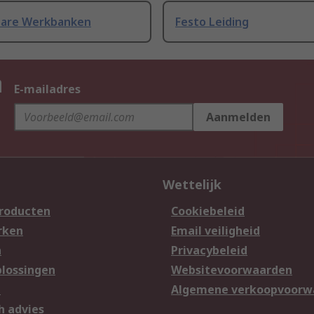
bare Werkbanken
Festo Leiding
n
E-mailadres
Aanmelden
Wettelijk
producten
Cookiebeleid
rken
Email veiligheid
n
Privacybeleid
lossingen
Websitevoorwaarden
n
Algemene verkoopvoorw
h advies