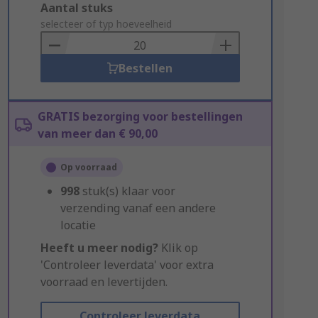
Add
Aantal stuks
to
selecteer of typ hoeveelheid
Basket
Bestellen
GRATIS bezorging voor bestellingen
van meer dan € 90,00
Op voorraad
998
stuk(s) klaar voor
verzending vanaf een andere
locatie
Heeft u meer nodig?
Klik op
'Controleer leverdata' voor extra
voorraad en levertijden.
Controleer leverdata