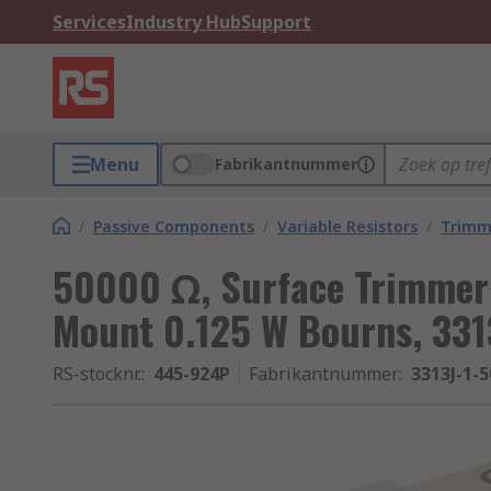
Services
Industry Hub
Support
Menu
Fabrikantnummer
/
Passive Components
/
Variable Resistors
/
Trimm
50000 Ω, Surface Trimmer 
Mount 0.125 W Bourns, 331
RS-stocknr.
:
445-924P
Fabrikantnummer
:
3313J-1-5