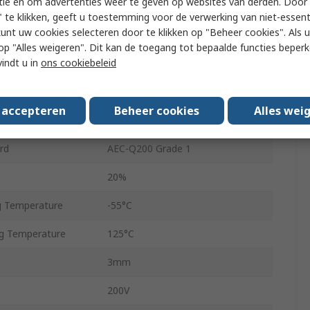
tie en om advertenties weer te geven op websites van derden. Door 
1
 te klikken, geeft u toestemming voor de verwerking van niet-essent
kunt uw cookies selecteren door te klikken op "Beheer cookies". Als u 
Tape & Reel
 u op "Alles weigeren". Dit kan de toegang tot bepaalde functies beper
vindt u in
ons cookiebeleid
0.125W
3313
s accepteren
Beheer cookies
Alles wei
Surface Mount
rd
AEC-Q200 Grade 1
20%
g Temperature
-55°C
g Temperature
125°C
3mm
200V