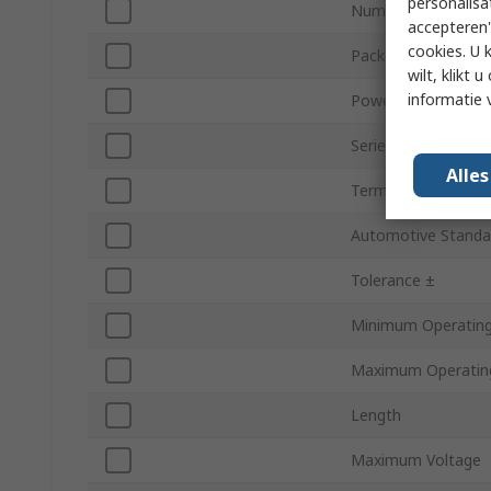
personalisa
Number of Turns
accepteren"
cookies. U 
Packaging
wilt, klikt
informatie 
Power Rating
Series
Alle
Termination Style
Automotive Standa
Tolerance ±
Minimum Operatin
Maximum Operatin
Length
Maximum Voltage