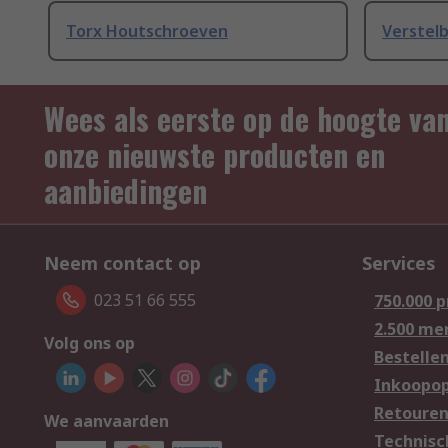
Torx Houtschroeven
Verstel
Wees als eerste op de hoogte va
onze nieuwste producten en
aanbiedingen
Neem contact op
Services
023 51 66 555
750.000 
2.500 me
Volg ons op
Bestelle
Inkoopop
Retoure
We aanvaarden
Technisc