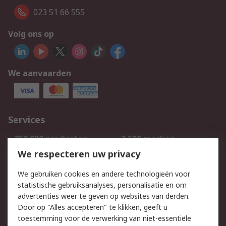
023 51 66 555
Volg ons op
We aanvaarden
Services
750.000 producten
2.500 merken
Bestellen
Inkoopoplossingen
We respecteren uw privacy
Retouren
Technisch advies
We gebruiken cookies en andere technologieën voor
Track & Trace
statistische gebruiksanalyses, personalisatie en om
advertenties weer te geven op websites van derden.
Wettelijk
Door op "Alles accepteren" te klikken, geeft u
toestemming voor de verwerking van niet-essentiële
Cookiebeleid
Email veiligheid