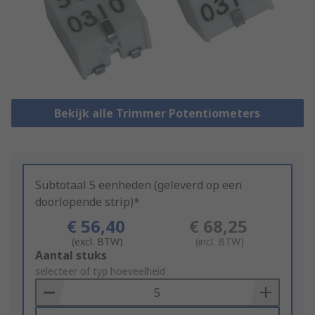
Bekijk alle Trimmer Potentiometers
Subtotaal 5 eenheden (geleverd op een
doorlopende strip)*
€ 56,40
€ 68,25
(excl. BTW)
(incl. BTW)
Add
Aantal stuks
to
selecteer of typ hoeveelheid
Basket