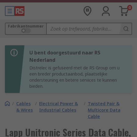
0
Fabrikantnummer
U bent doorgestuurd naar RS
Nederland
Distrelec is gefuseerd met de RS Group om u
een breder productaanbod, plaatselijke
ondersteuning en betere services te kunnen
bieden.
/
Cables
/
Electrical Power &
/
Twisted Pair &
& Wires
Industrial Cables
Multicore Data
Cable
Lapp Unitronic Series Data Cable,