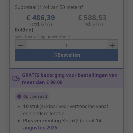
Subtotaal (1 rol van 50 meter)*
€ 486,39
€ 588,53
(excl. BTW)
(incl. BTW)
Add
Rol(len)
to
selecteer of typ hoeveelheid
Basket
Bestellen
GRATIS bezorging voor bestellingen van
meer dan € 90,00
Op voorraad
10
stuk(s) klaar voor verzending vanaf
een andere locatie
Plus verzending
3
stuk(s) vanaf
14
augustus 2026