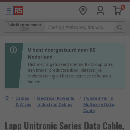
0
Fabrikantnummer
U bent doorgestuurd naar RS
Nederland
Distrelec is gefuseerd met de RS Group om u
een breder productaanbod, plaatselijke
ondersteuning en betere services te kunnen
bieden.
/
Cables
/
Electrical Power &
/
Twisted Pair &
& Wires
Industrial Cables
Multicore Data
Cable
Lapp Unitronic Series Data Cable,