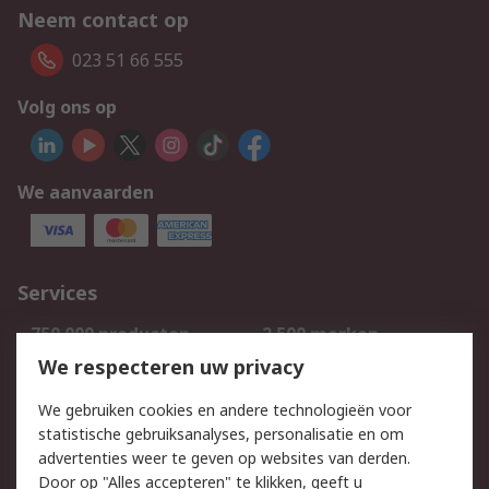
Neem contact op
023 51 66 555
Volg ons op
We aanvaarden
Services
750.000 producten
2.500 merken
Bestellen
Inkoopoplossingen
We respecteren uw privacy
Retouren
Technisch advies
We gebruiken cookies en andere technologieën voor
Track & Trace
statistische gebruiksanalyses, personalisatie en om
advertenties weer te geven op websites van derden.
Wettelijk
Door op "Alles accepteren" te klikken, geeft u