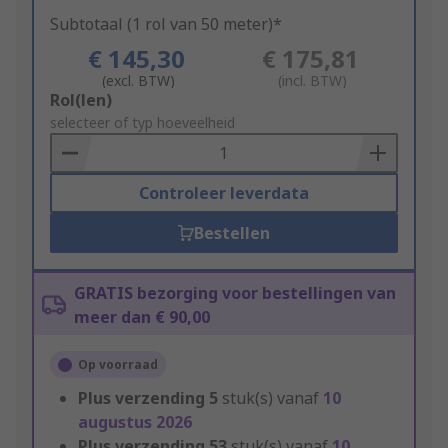
Subtotaal (1 rol van 50 meter)*
€ 145,30
€ 175,81
(excl. BTW)
(incl. BTW)
Add
Rol(len)
to
selecteer of typ hoeveelheid
Basket
Controleer leverdata
Bestellen
GRATIS bezorging voor bestellingen van
meer dan € 90,00
Op voorraad
Plus verzending
5
stuk(s) vanaf
10
augustus 2026
Plus verzending
53
stuk(s) vanaf
10