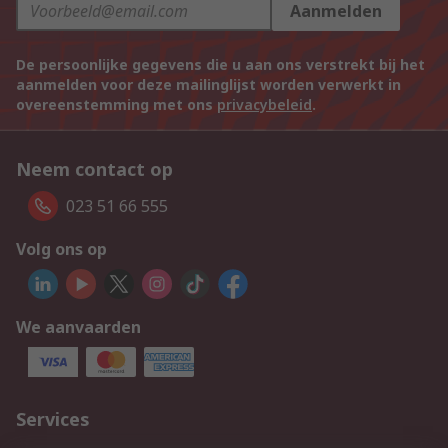
Aanmelden
De persoonlijke gegevens die u aan ons verstrekt bij het
aanmelden voor deze mailinglijst worden verwerkt in
overeenstemming met ons
privacybeleid
.
Neem contact op
023 51 66 555
Volg ons op
We aanvaarden
Services