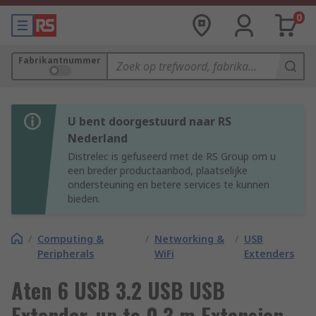
0
Fabrikantnummer
U bent doorgestuurd naar RS
Nederland
Distrelec is gefuseerd met de RS Group om u
een breder productaanbod, plaatselijke
ondersteuning en betere services te kunnen
bieden.
/
Computing &
/
Networking &
/
USB
Peripherals
WiFi
Extenders
Aten 6 USB 3.2 USB USB
Extender, up to 0.3 m Extension