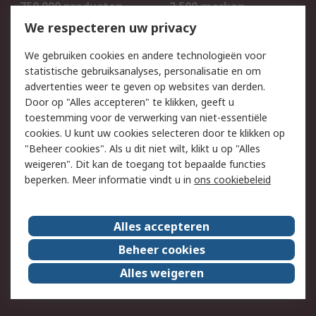
750.000 producten
2.500 merken
Bestellen
Inkoopoplossingen
We respecteren uw privacy
Retouren
Technisch advies
We gebruiken cookies en andere technologieën voor
Track & Trace
statistische gebruiksanalyses, personalisatie en om
advertenties weer te geven op websites van derden.
Wettelijk
Door op "Alles accepteren" te klikken, geeft u
toestemming voor de verwerking van niet-essentiële
Cookiebeleid
Email veiligheid
cookies. U kunt uw cookies selecteren door te klikken op
Privacybeleid
Websitevoorwaarden
"Beheer cookies". Als u dit niet wilt, klikt u op "Alles
weigeren". Dit kan de toegang tot bepaalde functies
Algemene
beperken. Meer informatie vindt u in
ons cookiebeleid
verkoopvoorwaarden
Over RS
Alles accepteren
RS Group
Over ons
Beheer cookies
RS wereldwijd
Werken bij RS
Alles weigeren
ESG