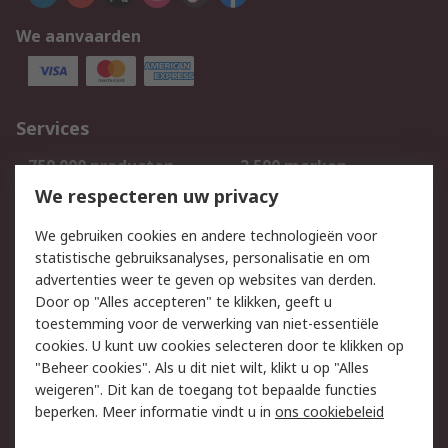
We aanvaarden
Services
750.000 producten
2.500 merken
Bestellen
Inkoopoplossingen
We respecteren uw privacy
Retouren
Technisch advies
We gebruiken cookies en andere technologieën voor
Track & Trace
statistische gebruiksanalyses, personalisatie en om
advertenties weer te geven op websites van derden.
Wettelijk
Door op "Alles accepteren" te klikken, geeft u
toestemming voor de verwerking van niet-essentiële
Cookiebeleid
Email veiligheid
cookies. U kunt uw cookies selecteren door te klikken op
Privacybeleid
Websitevoorwaarden
"Beheer cookies". Als u dit niet wilt, klikt u op "Alles
weigeren". Dit kan de toegang tot bepaalde functies
Algemene
beperken. Meer informatie vindt u in
ons cookiebeleid
verkoopvoorwaarden