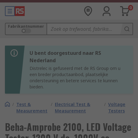
0
Fabrikantnummer
U bent doorgestuurd naar RS
Nederland
Distrelec is gefuseerd met de RS Group om u
een breder productaanbod, plaatselijke
ondersteuning en betere services te kunnen
bieden.
/
Test &
/
Electrical Test &
/
Voltage
Measurement
Measurement
Testers
Beha-Amprobe 2100, LED Voltage
Tester, 1200 V dc, 1000V ac