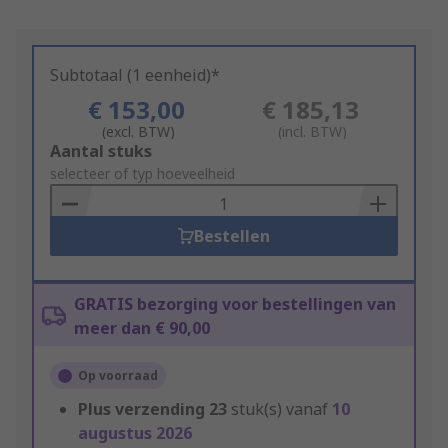
Subtotaal (1 eenheid)*
€ 153,00
€ 185,13
(excl. BTW)
(incl. BTW)
Add
Aantal stuks
to
selecteer of typ hoeveelheid
Basket
Bestellen
GRATIS bezorging voor bestellingen van
meer dan € 90,00
Op voorraad
Plus verzending
23
stuk(s) vanaf
10
augustus 2026