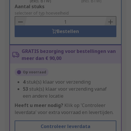
(excl. BTW)
(incl. BTW)
Add
Aantal stuks
to
selecteer of typ hoeveelheid
Basket
Bestellen
GRATIS bezorging voor bestellingen van
meer dan € 90,00
Op voorraad
4
stuk(s) klaar voor verzending
53
stuk(s) klaar voor verzending vanaf
een andere locatie
Heeft u meer nodig?
Klik op 'Controleer
leverdata' voor extra voorraad en levertijden.
Controleer leverdata