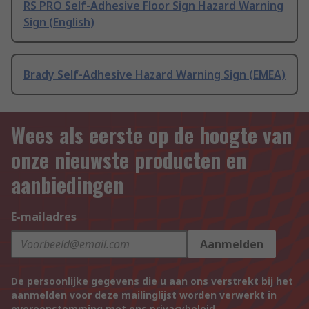
RS PRO Self-Adhesive Floor Sign Hazard Warning
Sign (English)
Brady Self-Adhesive Hazard Warning Sign (EMEA)
Wees als eerste op de hoogte van
onze nieuwste producten en
aanbiedingen
E-mailadres
Aanmelden
De persoonlijke gegevens die u aan ons verstrekt bij het
aanmelden voor deze mailinglijst worden verwerkt in
overeenstemming met ons
privacybeleid
.