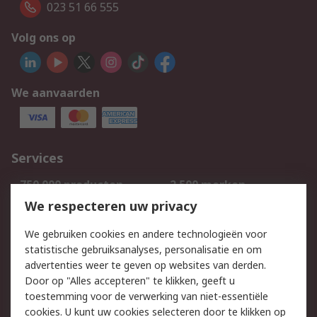
023 51 66 555
Volg ons op
We aanvaarden
Services
750.000 producten
2.500 merken
Bestellen
Inkoopoplossingen
We respecteren uw privacy
Retouren
Technisch advies
We gebruiken cookies en andere technologieën voor
Track & Trace
statistische gebruiksanalyses, personalisatie en om
advertenties weer te geven op websites van derden.
Wettelijk
Door op "Alles accepteren" te klikken, geeft u
toestemming voor de verwerking van niet-essentiële
Cookiebeleid
Email veiligheid
cookies. U kunt uw cookies selecteren door te klikken op