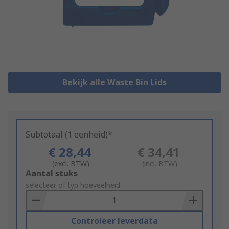
Bekijk alle Waste Bin Lids
Subtotaal (1 eenheid)*
€ 28,44
€ 34,41
(excl. BTW)
(incl. BTW)
Add
Aantal stuks
to
selecteer of typ hoeveelheid
Basket
Controleer leverdata