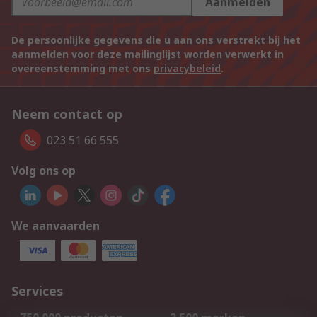
Aanmelden
De persoonlijke gegevens die u aan ons verstrekt bij het
aanmelden voor deze mailinglijst worden verwerkt in
overeenstemming met ons
privacybeleid
.
Neem contact op
023 51 66 555
Volg ons op
We aanvaarden
Services