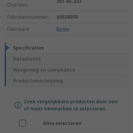
301-85-333
Distrelec
:
Fabrikantnummer
:
S0928990
Fabrikant
:
Dymo
Specificaties
Datasheets
Wetgeving en compliance
Productomschrijving
Zoek vergelijkbare producten door een
of meer kenmerken te selecteren.
Alles selecteren