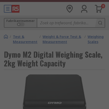
0
Fabrikantnummer
/
Test &
/
Weight & Force Test &
/
Weighing
Measurement
Measurement
Scales
Dymo M2 Digital Weighing Scale,
2kg Weight Capacity