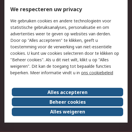
750.000 producten
2.500 merken
Bestellen
Inkoopoplossingen
We respecteren uw privacy
Retouren
Technisch advies
We gebruiken cookies en andere technologieën voor
Track & Trace
statistische gebruiksanalyses, personalisatie en om
advertenties weer te geven op websites van derden.
Wettelijk
Door op "Alles accepteren" te klikken, geeft u
toestemming voor de verwerking van niet-essentiële
Cookiebeleid
Email veiligheid
cookies. U kunt uw cookies selecteren door te klikken op
Privacybeleid
Websitevoorwaarden
"Beheer cookies". Als u dit niet wilt, klikt u op "Alles
weigeren". Dit kan de toegang tot bepaalde functies
Algemene
beperken. Meer informatie vindt u in
ons cookiebeleid
verkoopvoorwaarden
Over RS
Alles accepteren
RS Group
Over ons
Beheer cookies
RS wereldwijd
Werken bij RS
Alles weigeren
ESG