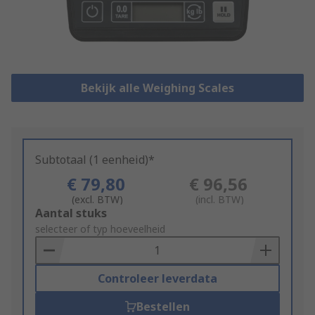
Bekijk alle Weighing Scales
Subtotaal (1 eenheid)*
€ 79,80
€ 96,56
(excl. BTW)
(incl. BTW)
Add
Aantal stuks
to
selecteer of typ hoeveelheid
Basket
Controleer leverdata
Bestellen