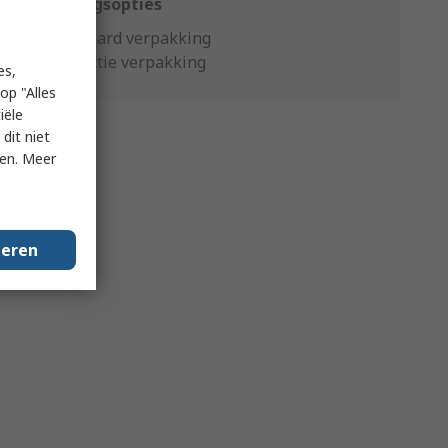
Verpakkingsopties
Standaard verpakking
Productie verpakking
es,
op "Alles
iële
dit niet
ken. Meer
geren