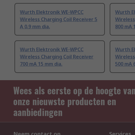
Wurth Elektronik WE-WPCC
Wurth E
Wireless Charging Coil Receiver 5
Wireless
A 0.9 mm dia.
800 mA 1
Wurth Elektronik WE-WPCC
Wurth E
Wireless Charging Coil Receiver
Wireless
700 mA 15 mm dia.
500 mA 6
Wees als eerste op de hoogte va
onze nieuwste producten en
aanbiedingen
Neem contact op
Services