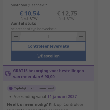
Subtotaal (1 eenheid)*
€ 10,54
€ 12,75
(excl. BTW)
(incl. BTW)
Add
Aantal stuks
to
selecteer of typ hoeveelheid
Basket
Controleer leverdata
Bestellen
GRATIS bezorging voor bestellingen
van meer dan € 90,00
Tijdelijk niet op voorraad
Verzending vanaf
11 januari 2027
Heeft u meer nodig?
Klik op 'Controleer