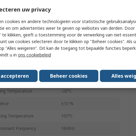
Receiver
ecteren uw privacy
rent
5A
n cookies en andere technologieën voor statistische gebruiksanalys
tie en om advertenties weer te geven op websites van derden. Door 
istance
80mΩ
 te klikken, geeft u toestemming voor de verwerking van niet-essent
 Factor
30
kunt uw cookies selecteren door te klikken op "Beheer cookies". Als u 
 u op "Alles weigeren". Dit kan de toegang tot bepaalde functies beper
WE-WPCC
vindt u in
ons cookiebeleid
Ferrite
s accepteren
Beheer cookies
Alles wei
Axial
ing Temperature
-20°C
rance
±10 %
ing Temperature
105°C
sonant Frequency
16MHz