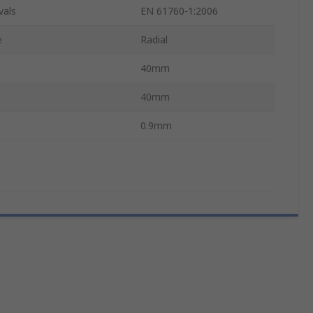
vals
EN 61760-1:2006
e
Radial
40mm
40mm
0.9mm