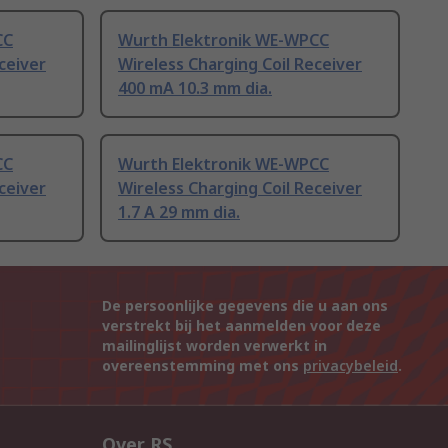
CC
Wurth Elektronik WE-WPCC
ceiver
Wireless Charging Coil Receiver
400 mA 10.3 mm dia.
CC
Wurth Elektronik WE-WPCC
ceiver
Wireless Charging Coil Receiver
1.7 A 29 mm dia.
De persoonlijke gegevens die u aan ons
verstrekt bij het aanmelden voor deze
mailinglijst worden verwerkt in
overeenstemming met ons
privacybeleid
.
Over RS