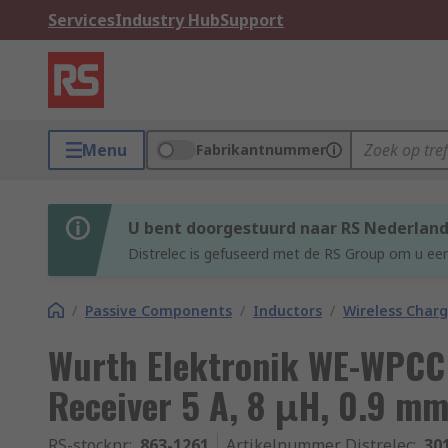
Services
Industry Hub
Support
Menu
Fabrikantnummer
U bent doorgestuurd naar RS Nederlan
Distrelec is gefuseerd met de RS Group om u een
/
Passive Components
/
Inductors
/
Wireless Charg
Wurth Elektronik WE-WPCC 
Receiver 5 A, 8 μH, 0.9 mm
RS-stocknr.
:
863-1261
Artikelnummer Distrelec
:
30