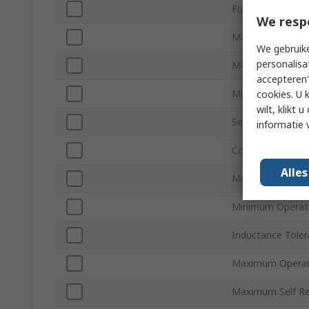
Function
We resp
Maximum DC Cur
We gebruike
personalisa
Maximum DC Res
accepteren"
Minimum Quality
cookies. U 
wilt, klikt
Series
informatie 
Core Material
Alle
Mount Type
Minimum Operat
Inductance Tole
Maximum Operat
Maximum Self Re