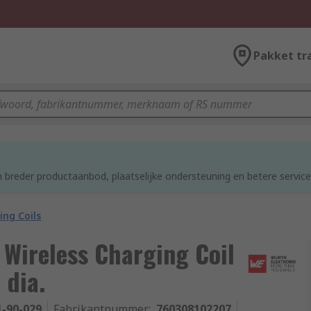
Pakket tr
d
 breder productaanbod, plaatselijke ondersteuning en betere service
ing Coils
Wireless Charging Coil
 dia.
1-90-029
Fabrikantnummer
:
760308102207