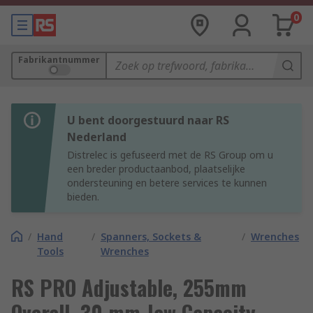
0
Fabrikantnummer
U bent doorgestuurd naar RS
Nederland
Distrelec is gefuseerd met de RS Group om u
een breder productaanbod, plaatselijke
ondersteuning en betere services te kunnen
bieden.
/
Hand
/
Spanners, Sockets &
/
Wrenches
Tools
Wrenches
RS PRO Adjustable, 255mm
Overall, 30 mm Jaw Capacity,