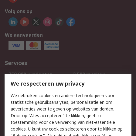
Volg ons op
We aanvaarden
Services
750.000 producten
2.500 merken
Bestellen
Inkoopoplossingen
We respecteren uw privacy
Retouren
Technisch advies
We gebruiken cookies en andere technologieën voor
Track & Trace
statistische gebruiksanalyses, personalisatie en om
advertenties weer te geven op websites van derden.
Wettelijk
Door op "Alles accepteren" te klikken, geeft u
toestemming voor de verwerking van niet-essentiële
Cookiebeleid
Email veiligheid
cookies. U kunt uw cookies selecteren door te klikken op
Privacybeleid
Websitevoorwaarden
"Beheer cookies". Als u dit niet wilt, klikt u op "Alles