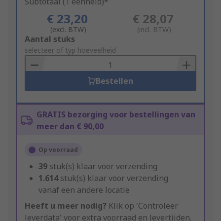
Subtotaal (1 eenheid)*
€ 23,20
€ 28,07
(excl. BTW)
(incl. BTW)
Add
Aantal stuks
to
selecteer of typ hoeveelheid
Basket
Bestellen
GRATIS bezorging voor bestellingen van
meer dan € 90,00
Op voorraad
39
stuk(s) klaar voor verzending
1.614
stuk(s) klaar voor verzending
vanaf een andere locatie
Heeft u meer nodig?
Klik op 'Controleer
leverdata' voor extra voorraad en levertijden.