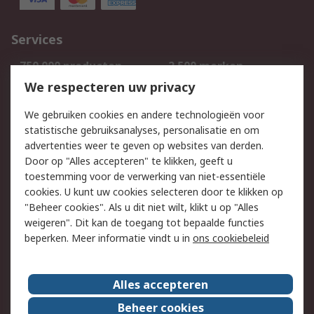
Services
750.000 producten
2.500 merken
Bestellen
Inkoopoplossingen
We respecteren uw privacy
Retouren
Technisch advies
We gebruiken cookies en andere technologieën voor
Track & Trace
statistische gebruiksanalyses, personalisatie en om
advertenties weer te geven op websites van derden.
Wettelijk
Door op "Alles accepteren" te klikken, geeft u
toestemming voor de verwerking van niet-essentiële
Cookiebeleid
Email veiligheid
cookies. U kunt uw cookies selecteren door te klikken op
Privacybeleid
Websitevoorwaarden
"Beheer cookies". Als u dit niet wilt, klikt u op "Alles
weigeren". Dit kan de toegang tot bepaalde functies
Algemene
beperken. Meer informatie vindt u in
ons cookiebeleid
verkoopvoorwaarden
Over RS
Alles accepteren
RS Group
Over ons
Beheer cookies