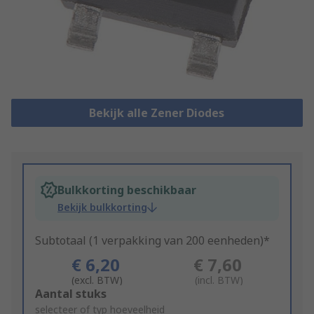
Bekijk alle Zener Diodes
Bulkkorting beschikbaar
Bekijk bulkkorting
Subtotaal (1 verpakking van 200 eenheden)*
€ 6,20
€ 7,60
(excl. BTW)
(incl. BTW)
Add
Aantal stuks
to
selecteer of typ hoeveelheid