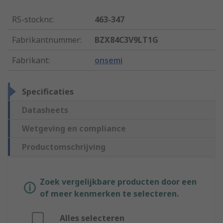
RS-stocknr.
:
463-347
Fabrikantnummer
:
BZX84C3V9LT1G
Fabrikant
:
onsemi
Specificaties
Datasheets
Wetgeving en compliance
Productomschrijving
Zoek vergelijkbare producten door een
of meer kenmerken te selecteren.
Alles selecteren