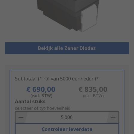
Bekijk alle Zener Diodes
Subtotaal (1 rol van 5000 eenheden)*
€ 690,00
€ 835,00
(excl. BTW)
(incl. BTW)
Add
Aantal stuks
to
selecteer of typ hoeveelheid
Basket
Controleer leverdata