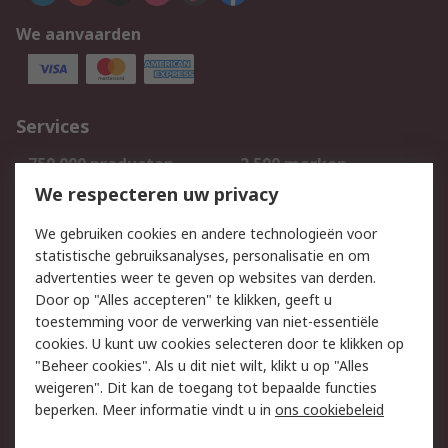
We aanvaarden
Services
750.000 producten
2.500 merken
Bestellen
Inkoopoplossingen
We respecteren uw privacy
Retouren
Technisch advies
We gebruiken cookies en andere technologieën voor
Track & Trace
statistische gebruiksanalyses, personalisatie en om
advertenties weer te geven op websites van derden.
Wettelijk
Door op "Alles accepteren" te klikken, geeft u
toestemming voor de verwerking van niet-essentiële
Cookiebeleid
Email veiligheid
cookies. U kunt uw cookies selecteren door te klikken op
Privacybeleid
Websitevoorwaarden
"Beheer cookies". Als u dit niet wilt, klikt u op "Alles
weigeren". Dit kan de toegang tot bepaalde functies
Algemene
beperken. Meer informatie vindt u in
ons cookiebeleid
verkoopvoorwaarden