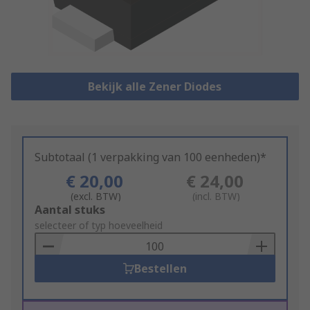
Bekijk alle Zener Diodes
Subtotaal (1 verpakking van 100 eenheden)*
€ 20,00
€ 24,00
(excl. BTW)
(incl. BTW)
Add
Aantal stuks
to
selecteer of typ hoeveelheid
Basket
Bestellen