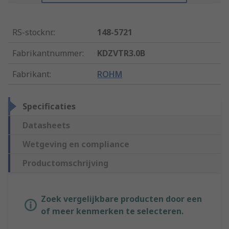
RS-stocknr.
:
148-5721
Fabrikantnummer
:
KDZVTR3.0B
Fabrikant
:
ROHM
Specificaties
Datasheets
Wetgeving en compliance
Productomschrijving
Zoek vergelijkbare producten door een
of meer kenmerken te selecteren.