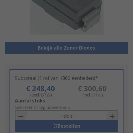
Bekijk alle Zener Diodes
Subtotaal (1 rol van 1800 eenheden)*
€ 248,40
€ 300,60
(excl. BTW)
(incl. BTW)
Add
Aantal stuks
to
selecteer of typ hoeveelheid
Basket
Bestellen