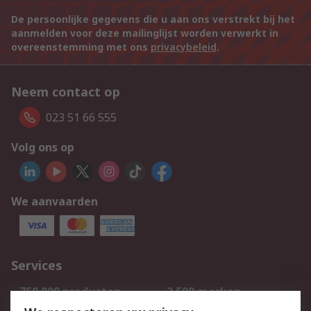
De persoonlijke gegevens die u aan ons verstrekt bij het
aanmelden voor deze mailinglijst worden verwerkt in
overeenstemming met ons
privacybeleid
.
Neem contact op
023 51 66 555
Volg ons op
We aanvaarden
Services
750.000 producten
2.500 merken