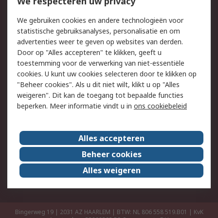
Bestellen
Inkoopoplossingen
We respecteren uw privacy
Retouren
Technisch advies
We gebruiken cookies en andere technologieën voor
Track & Trace
statistische gebruiksanalyses, personalisatie en om
advertenties weer te geven op websites van derden.
Wettelijk
Door op "Alles accepteren" te klikken, geeft u
toestemming voor de verwerking van niet-essentiële
Cookiebeleid
Email veiligheid
cookies. U kunt uw cookies selecteren door te klikken op
Privacybeleid
Websitevoorwaarden
"Beheer cookies". Als u dit niet wilt, klikt u op "Alles
weigeren". Dit kan de toegang tot bepaalde functies
Algemene
beperken. Meer informatie vindt u in
ons cookiebeleid
verkoopvoorwaarden
Over RS
Alles accepteren
RS Group
Over ons
Beheer cookies
RS wereldwijd
Werken bij RS
Alles weigeren
ESG
Bingerweg 19 | 2031 AZ HAARLEM | BTW: NL 806 558 519.B01 | KvK