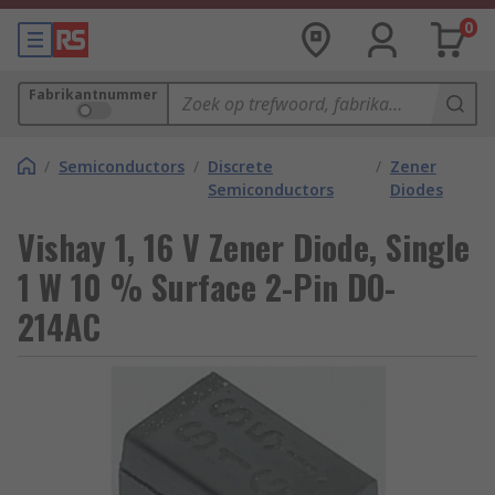
0
Fabrikantnummer
/
Semiconductors
/
Discrete
/
Zener
Semiconductors
Diodes
Vishay 1, 16 V Zener Diode, Single
1 W 10 % Surface 2-Pin DO-
214AC