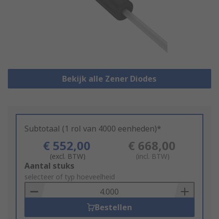
Bekijk alle Zener Diodes
Subtotaal (1 rol van 4000 eenheden)*
€ 552,00
€ 668,00
(excl. BTW)
(incl. BTW)
Add
Aantal stuks
to
selecteer of typ hoeveelheid
Basket
Bestellen