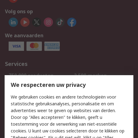
Volg ons op
We aanvaarden
Services
750.000 producten
2.500 merken
Bestellen
Inkoopoplossingen
We respecteren uw privacy
Retouren
Technisch advies
We gebruiken cookies en andere technologieën voor
Track & Trace
statistische gebruiksanalyses, personalisatie en om
advertenties weer te geven op websites van derden.
Wettelijk
Door op "Alles accepteren" te klikken, geeft u
toestemming voor de verwerking van niet-essentiële
Cookiebeleid
Email veiligheid
cookies. U kunt uw cookies selecteren door te klikken op
Privacybeleid
Websitevoorwaarden
"Beheer cookies". Als u dit niet wilt, klikt u op "Alles