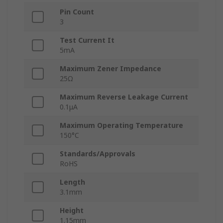
Pin Count
3
Test Current It
5mA
Maximum Zener Impedance
25Ω
Maximum Reverse Leakage Current
0.1μA
Maximum Operating Temperature
150°C
Standards/Approvals
RoHS
Length
3.1mm
Height
1.15mm