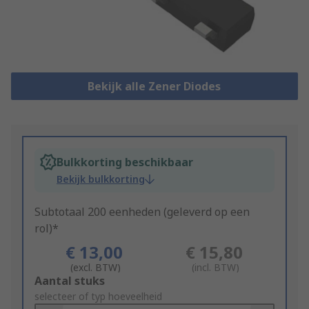
Bekijk alle Zener Diodes
Bulkkorting beschikbaar
Bekijk bulkkorting
Subtotaal 200 eenheden (geleverd op een
rol)*
€ 13,00
€ 15,80
(excl. BTW)
(incl. BTW)
Add
Aantal stuks
to
selecteer of typ hoeveelheid