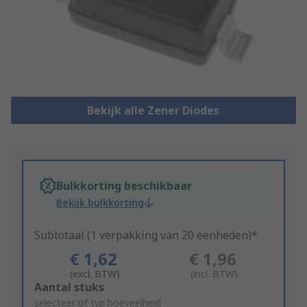
Bekijk alle Zener Diodes
Bulkkorting beschikbaar
Bekijk bulkkorting
Subtotaal (1 verpakking van 20 eenheden)*
€ 1,62
€ 1,96
(excl. BTW)
(incl. BTW)
Add
Aantal stuks
to
selecteer of typ hoeveelheid