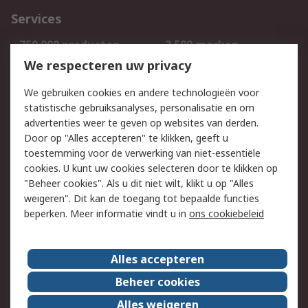
Services
750.000 producten
2.500 merken
Bestellen
Inkoopoplossingen
We respecteren uw privacy
Retouren
Technisch advies
We gebruiken cookies en andere technologieën voor
Track & Trace
statistische gebruiksanalyses, personalisatie en om
advertenties weer te geven op websites van derden.
Wettelijk
Door op "Alles accepteren" te klikken, geeft u
toestemming voor de verwerking van niet-essentiële
Cookiebeleid
Email veiligheid
cookies. U kunt uw cookies selecteren door te klikken op
Privacybeleid
Websitevoorwaarden
"Beheer cookies". Als u dit niet wilt, klikt u op "Alles
weigeren". Dit kan de toegang tot bepaalde functies
Algemene
beperken. Meer informatie vindt u in
ons cookiebeleid
verkoopvoorwaarden
Over RS
Alles accepteren
RS Group
Over ons
Beheer cookies
RS wereldwijd
Werken bij RS
Alles weigeren