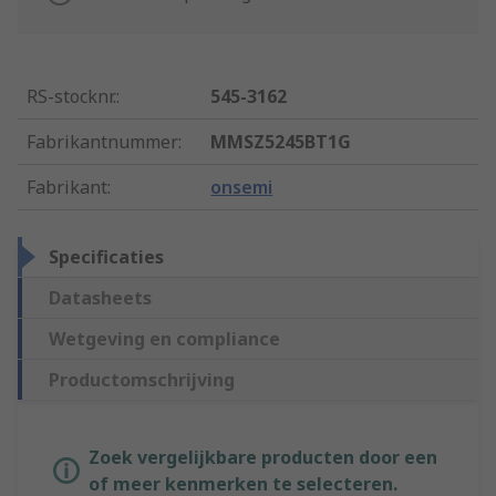
RS-stocknr.
:
545-3162
Fabrikantnummer
:
MMSZ5245BT1G
Fabrikant
:
onsemi
Specificaties
Datasheets
Wetgeving en compliance
Productomschrijving
Zoek vergelijkbare producten door een
of meer kenmerken te selecteren.