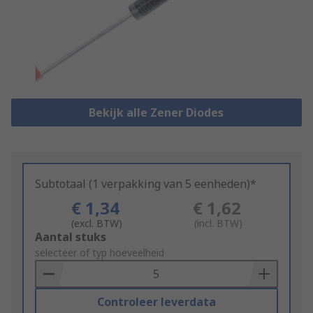
Bekijk alle Zener Diodes
Subtotaal (1 verpakking van 5 eenheden)*
€ 1,34
€ 1,62
(excl. BTW)
(incl. BTW)
Add
Aantal stuks
to
selecteer of typ hoeveelheid
Basket
Controleer leverdata