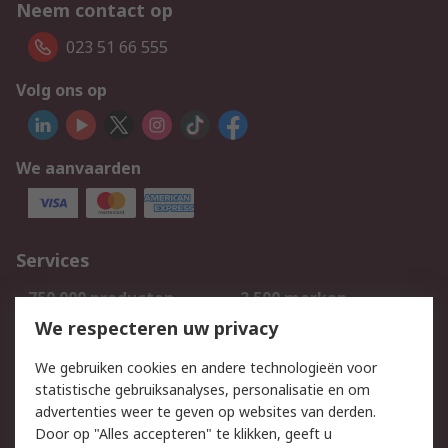
Neem contact op
023 51 66 555
Volg ons op
We aanvaarden
Services
750.000 producten
2.500 merken
Bestellen
Inkoopoplossingen
We respecteren uw privacy
Retouren
Technisch advies
We gebruiken cookies en andere technologieën voor
Track & Trace
statistische gebruiksanalyses, personalisatie en om
advertenties weer te geven op websites van derden.
Wettelijk
Door op "Alles accepteren" te klikken, geeft u