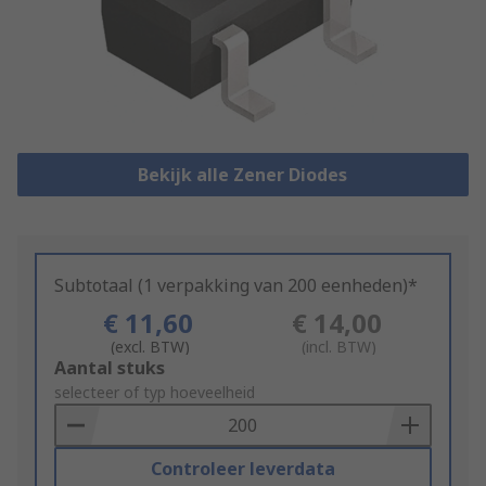
Bekijk alle Zener Diodes
Subtotaal (1 verpakking van 200 eenheden)*
€ 11,60
€ 14,00
(excl. BTW)
(incl. BTW)
Add
Aantal stuks
to
selecteer of typ hoeveelheid
Basket
Controleer leverdata