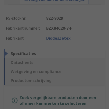
RS-stocknr.
:
822-9029
Fabrikantnummer
:
BZX84C20-7-F
Fabrikant
:
DiodesZetex
Specificaties
Datasheets
Wetgeving en compliance
Productomschrijving
Zoek vergelijkbare producten door een
of meer kenmerken te selecteren.