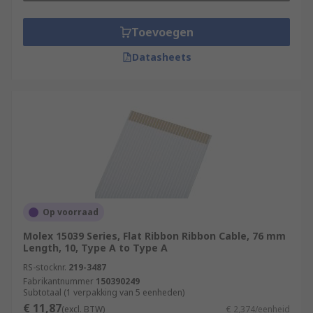
Toevoegen
Datasheets
Op voorraad
Molex 15039 Series, Flat Ribbon Ribbon Cable, 76 mm
Length, 10, Type A to Type A
RS-stocknr.
219-3487
Fabrikantnummer
150390249
Subtotaal (1 verpakking van 5 eenheden)
€ 11,87
(excl. BTW)
€ 2,374/eenheid