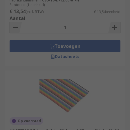
Fabrikantnummer
TCSD-10-D-12.00-01-N
Subtotaal (1 eenheid)
€ 13,54
(excl. BTW)
€ 13,54/eenheid
Aantal
Toevoegen
Datasheets
Op voorraad