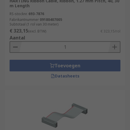
HARTING Ribbon Cable, Ribbon, 1.27 mm Pitch, 40, 30
m Length
RS-stocknr.
693-7876
Fabrikantnummer
09180407005
Subtotaal (1 rol van 30 meter)
€ 323,15
(excl. BTW)
€ 323,15/rol
Aantal
Toevoegen
Datasheets