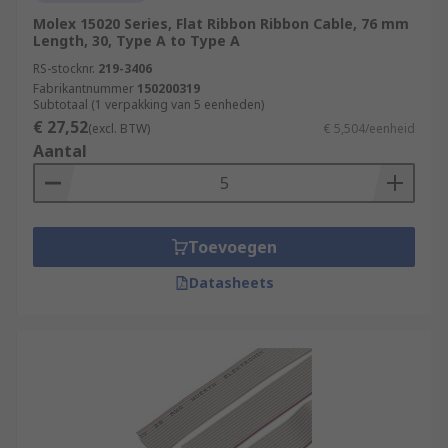
Molex 15020 Series, Flat Ribbon Ribbon Cable, 76 mm
Length, 30, Type A to Type A
RS-stocknr.
219-3406
Fabrikantnummer
150200319
Subtotaal (1 verpakking van 5 eenheden)
€ 27,52
(excl. BTW)
€ 5,504/eenheid
Aantal
Toevoegen
Datasheets