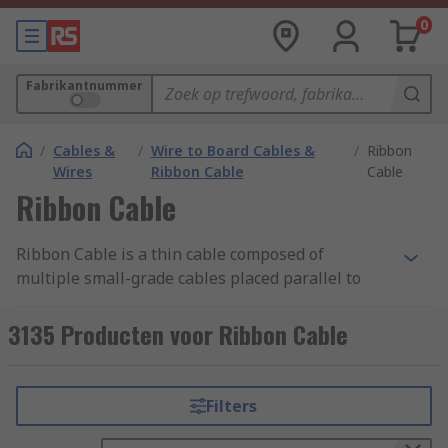
0
Fabrikantnummer
/
Cables &
/
Wire to Board Cables &
/
Ribbon
Wires
Ribbon Cable
Cable
Ribbon Cable
Ribbon Cable is a thin cable composed of
multiple small-grade cables placed parallel to
each other. With each core situated side by side,
they form a wide flat cable resembling a piece of
3135 Producten voor Ribbon Cable
ribbon.
Types of Ribbon Cable
Filters
Flat Ribbon Cable