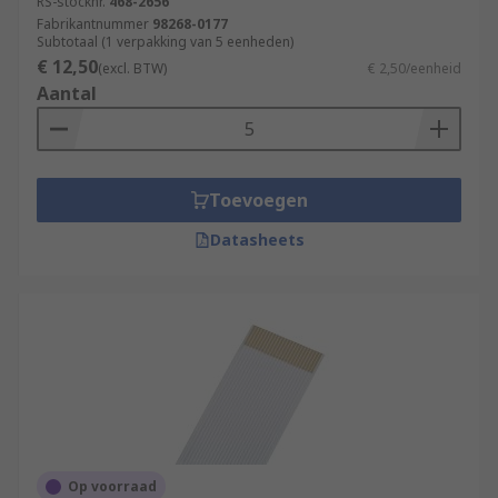
RS-stocknr.
468-2656
Fabrikantnummer
98268-0177
Subtotaal (1 verpakking van 5 eenheden)
€ 12,50
(excl. BTW)
€ 2,50/eenheid
Aantal
Toevoegen
Datasheets
Op voorraad