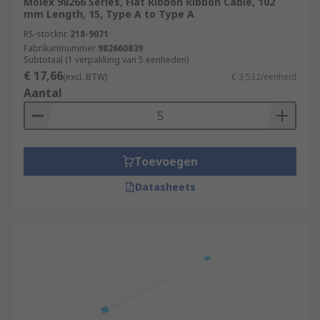
Molex 98266 Series, Flat Ribbon Ribbon Cable, 102
mm Length, 15, Type A to Type A
RS-stocknr.
218-9071
Fabrikantnummer
982660839
Subtotaal (1 verpakking van 5 eenheden)
€ 17,66
(excl. BTW)
€ 3,532/eenheid
Aantal
Toevoegen
Datasheets