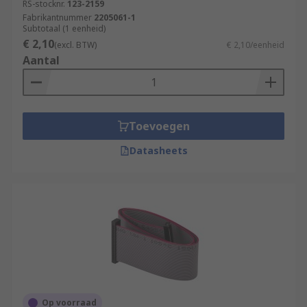
RS-stocknr.
123-2159
Fabrikantnummer
2205061-1
Subtotaal (1 eenheid)
€ 2,10
(excl. BTW)
€ 2,10/eenheid
Aantal
Toevoegen
Datasheets
Op voorraad