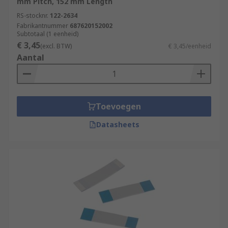
mm Pitch, 152 mm Length
RS-stocknr.
122-2634
Fabrikantnummer
687620152002
Subtotaal (1 eenheid)
€ 3,45
(excl. BTW)
€ 3,45/eenheid
Aantal
Toevoegen
Datasheets