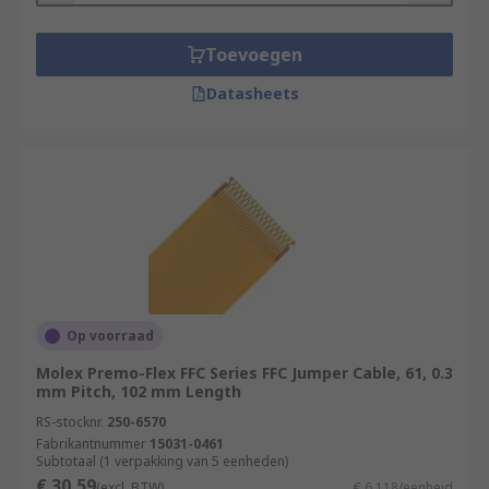
Toevoegen
Datasheets
Op voorraad
Molex Premo-Flex FFC Series FFC Jumper Cable, 61, 0.3
mm Pitch, 102 mm Length
RS-stocknr.
250-6570
Fabrikantnummer
15031-0461
Subtotaal (1 verpakking van 5 eenheden)
€ 30,59
(excl. BTW)
€ 6,118/eenheid