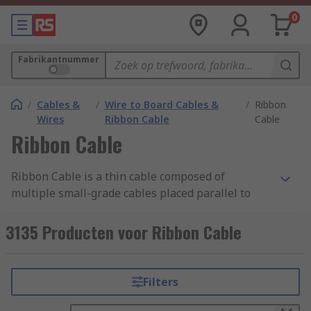
0
Fabrikantnummer
/
Cables &
/
Wire to Board Cables &
/
Ribbon
Wires
Ribbon Cable
Cable
Ribbon Cable
Ribbon Cable is a thin cable composed of
multiple small-grade cables placed parallel to
each other. With each core situated side by side,
they form a wide flat cable resembling a piece of
3135 Producten voor Ribbon Cable
ribbon.
Types of Ribbon Cable
Filters
Flat Ribbon Cable