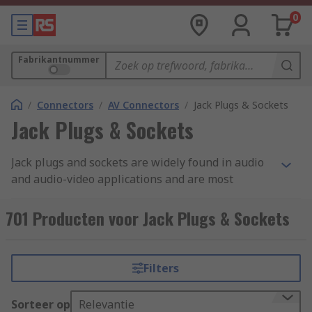
0
Fabrikantnummer
/
Connectors
/
AV Connectors
/
Jack Plugs & Sockets
Jack Plugs & Sockets
Jack plugs and sockets are widely found in audio
and audio-video applications and are most
commonly used for analogue audio signals. They
are sometimes refered to as TRS connectors,
701 Producten voor Jack Plugs & Sockets
which stands for Tip/Ring/Sleeve. The tip is the
end of the plug, the ring is the middle section
located between the two plastic dividers, and the
Filters
sleeve is the rest of the metal part of the plug.
Each part of the plug is electrically isolated from
Sorteer op
Relevantie