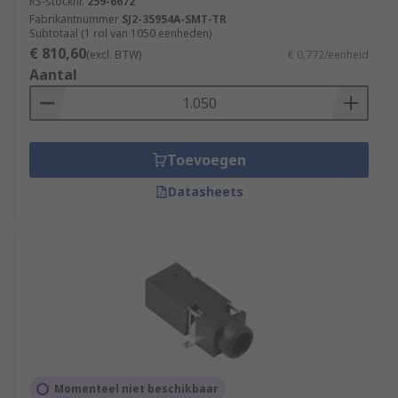
RS-stocknr.
259-6672
Fabrikantnummer
SJ2-35954A-SMT-TR
Subtotaal (1 rol van 1050 eenheden)
€ 810,60
(excl. BTW)
€ 0,772/eenheid
Aantal
Toevoegen
Datasheets
Momenteel niet beschikbaar