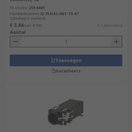
RS-stocknr.
259-6689
Fabrikantnummer
SJ-3541AS-SMT-TR-67
Subtotaal (1 eenheid)
€ 3,44
(excl. BTW)
€ 3,44/eenheid
Aantal
Toevoegen
Datasheets