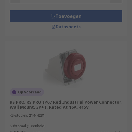
Features and Benefits:
Toevoegen
Easy to Assemble
Datasheets
A Range of Voltage Suitability
Secure Mating
Integrated Socket Dust Covers Available
Op voorraad
RS PRO, RS PRO IP67 Red Industrial Power Connector,
Wall Mount, 3P+T, Rated At 16A, 415V
RS-stocknr.
214-4231
Subtotaal (1 eenheid)