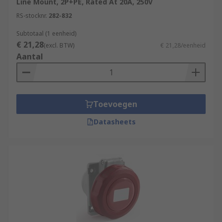
Line Mount, 2P+PE, Rated At 20A, 250V
RS-stocknr.
282-832
Subtotaal (1 eenheid)
€ 21,28
(excl. BTW)
€ 21,28/eenheid
Aantal
Toevoegen
Datasheets