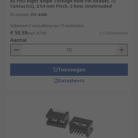
RS PRO Right Angle Through Hole Pin Header, 72
Contact(s), 2.54 mm Pitch, 2 Row, Unshrouded
RS-stocknr.
251-8468
Subtotaal (1 verpakking van 10 eenheden)
€ 50,59
(excl. BTW)
€ 5,059/eenheid
Aantal
Toevoegen
Datasheets