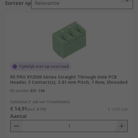
Sorteer op
Relevantie
Why use PCB headers?
PCB headers enable the user to make multiple
electrical connections to a PCB using one
connection block or cable. They're also easy to
use. Simply solder a PCB header onto your board
and you'll be ready to make connections to
multiple pins. Typically each pin can be used for
Tijdelijk niet op voorraad
varying things such as data or power.
RS PRO XY2500 Series Straight Through Hole PCB
Header, 3 Contact(s), 3.81 mm Pitch, 1 Row, Shrouded
PCB headers also make a great introduction to
RS-stocknr.
631-106
learner electronics since they're simple to
understand and have one primary function of
Subtotaal (1 zak van 10 eenheden)
€ 14,91
allowing wire-to-board. Incorporating them into
(excl. BTW)
€ 14,91/zak
Aantal
learning boards, kits and other accessories is
popular with the likes of Arduino, Raspberry Pi
and other
single board computers
.