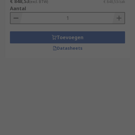
€ 848,53
(excl. BTW)
€ 848,53/zak
Aantal
Toevoegen
Datasheets