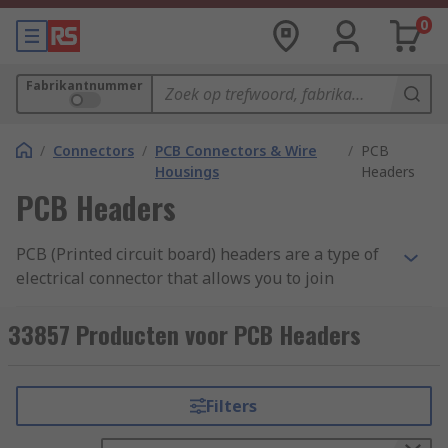
0
Fabrikantnummer
/
Connectors
/
PCB Connectors & Wire
/
PCB
Housings
Headers
PCB Headers
PCB (Printed circuit board) headers are a type of
electrical connector that allows you to join
connections to a PCB using a single block.
Typically headers have one side that is designed
33857 Producten voor PCB Headers
to be surface mounted and soldered onto the
board with the other side allowing connections.
Pins on the header can also be surrounded by a
Filters
shroud to make the unit more secure, prevent
pins from bending and allow locking.