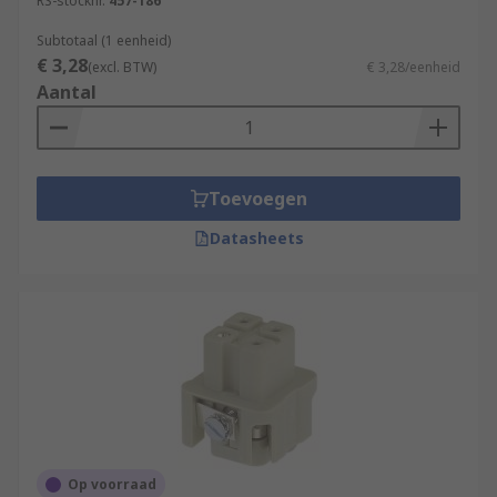
RS-stocknr.
457-186
Industrial cable interfaces
Subtotaal (1 eenheid)
Signal, power and pneumatics interfaces
€ 3,28
(excl. BTW)
€ 3,28/eenheid
Aantal
Transportation and vehicles
Manufacturing and production
Toevoegen
Datasheets
Op voorraad