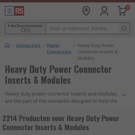
0
Fabrikantnummer
/
Connectors
/
Power
/
Heavy Duty Power
Connectors
Connector Inserts &
Modules
Heavy Duty Power Connector
Inserts & Modules
Heavy-duty power connector inserts and modules
are the part of the connector designed to hold the
connector contacts in place. Connector inserts
and modules are made from a moulded piece of
2214 Producten voor Heavy Duty Power
dielectric material that fits inside a connector
Connector Inserts & Modules
hood or housing. RS offer a wide variety of inserts