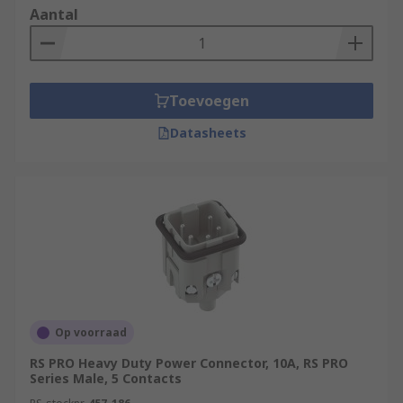
fit inside the protective hood or housing.
Aantal
Environment
Heavy-duty power connector
inserts and modules can be used for both indoor
and outdoor applications and environments.
Toevoegen
When inserts and modules are used with their
appropriate hoods and housings they make up
Datasheets
complete heavy-duty connectors.
Applications
Heavy-duty power inserts and
modules can be used in a wide range of high and
low voltage applications in a variety of industrial
applications. Due to the nature of the
environment connectors often require
environmental protection ratings including IP68
and IP69K. Some of the most common are:
Op voorraad
Automation and control
RS PRO Heavy Duty Power Connector, 10A, RS PRO
Series Male, 5 Contacts
Robotics